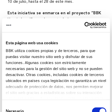
10 de julio, hasta el 28 de este mes.
Esta iniciativa se enmarca en el proyecto “BBK
Herriz herri”, que busca trabajar mano a mano
con ayuntamientos de Bizkaia en acciones que
abogan por la igualdad de oportunidades, la
integración social y el desarrollo del territorio
Esta página web usa cookies
desde el prisma de la competitividad sostenible y
BBK utiliza cookies propias y de terceros, para que
los ODS.
puedas visitar nuestro sitio web y disfrutar de sus
funciones. Algunas cookies son estrictamente
En los días en los que dure la exposición, los y las
necesarias para la gestión del sitio web y no se pueden
vecinas de Mundaka podrán disfrutar también de
desactivar. Otras cookies, incluidas cookies de terceros
dos actividades de dinamización.
El 12 de julio,
ubicados en países cuya legislación no garantiza un nivel
habrá una actividad desde las 11:30 hasta la
adecuado de protección de datos, nos permiten mejorar
13:30 horas
. Esta actividad propone recoger las
el sitio web gracias a estadísticas sobre su interacción
opiniones y sentimientos sobre la soledad que
con nuestro sitio web, recordar su visita y poder mejorar
provoca la escultura, obra que el artista Rubén
sus intereses. Además, compartimos información sobre
Selección
Orozco ha realizado para sensibilizar el problema de
el uso que haga del sitio web con nuestros partners de
Necesario