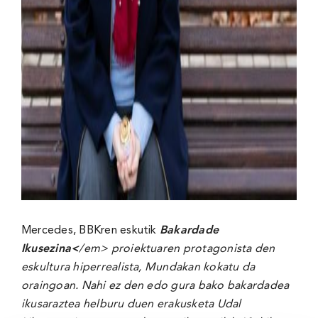
Mercedes, BBKren eskutik
Bakardade
Ikusezina<
/em> proiektuaren protagonista den
eskultura hiperrealista, Mundakan kokatu da
oraingoan. Nahi ez den edo gura bako bakardadea
ikusaraztea helburu duen erakusketa Udal