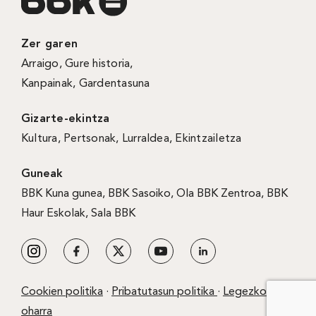
Zer garen
Arraigo
,
Gure historia
,
Kanpainak
, Gardentasuna
Gizarte-ekintza
Kultura
,
Pertsonak
,
Lurraldea
,
Ekintzailetza
Guneak
BBK Kuna gunea
,
BBK Sasoiko
,
Ola BBK Zentroa
,
BBK
Haur Eskolak
,
Sala BBK
Cookien politika
·
Pribatutasun politika
·
Legezko
oharra