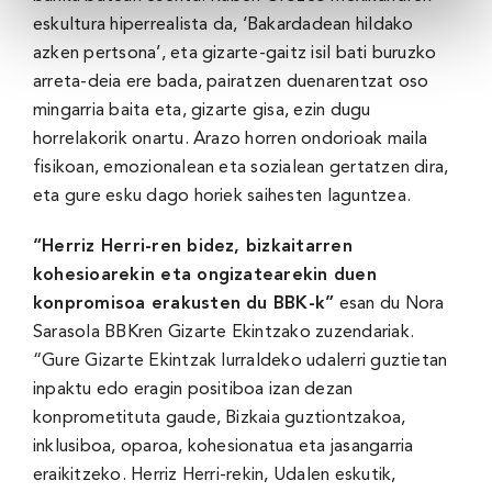
eskultura hiperrealista da, ‘Bakardadean hildako
azken pertsona’, eta gizarte-gaitz isil bati buruzko
arreta-deia ere bada, pairatzen duenarentzat oso
mingarria baita eta, gizarte gisa, ezin dugu
horrelakorik onartu. Arazo horren ondorioak maila
fisikoan, emozionalean eta sozialean gertatzen dira,
eta gure esku dago horiek saihesten laguntzea.
“Herriz Herri-ren bidez, bizkaitarren
kohesioarekin eta ongizatearekin duen
konpromisoa erakusten du BBK-k”
esan du Nora
Sarasola BBKren Gizarte Ekintzako zuzendariak.
“Gure Gizarte Ekintzak lurraldeko udalerri guztietan
inpaktu edo eragin positiboa izan dezan
konprometituta gaude, Bizkaia guztiontzakoa,
inklusiboa, oparoa, kohesionatua eta jasangarria
eraikitzeko. Herriz Herri-rekin, Udalen eskutik,