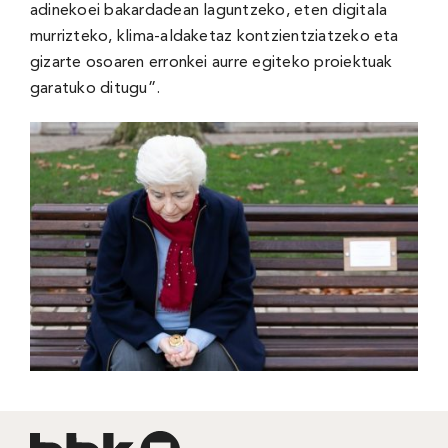
adinekoei bakardadean laguntzeko, eten digitala
murrizteko, klima-aldaketaz kontzientziatzeko eta
gizarte osoaren erronkei aurre egiteko proiektuak
garatuko ditugu”.