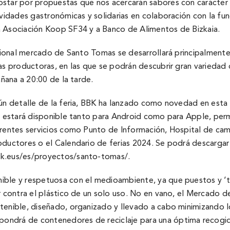
star por propuestas que nos acercarán sabores con carácter so
ividades gastronómicas y solidarias en colaboración con la fun
a Asociación Koop SF34 y a Banco de Alimentos de Bizkaia.
icional mercado de Santo Tomas se desarrollará principalmente
as productoras, en las que se podrán descubrir gran variedad 
añana a 20:00 de la tarde.
gún detalle de la feria, BBK ha lanzado como novedad en esta
e estará disponible tanto para Android como para Apple, permit
erentes servicios como Punto de Información, Hospital de cam
oductores o el Calendario de ferias 2024. Se podrá descargar
k.eus/es/proyectos/santo-tomas/
.
ble y respetuosa con el medioambiente, ya que puestos y ‘txos
ar contra el plástico de un solo uso. No en vano, el Mercado 
stenible, diseñado, organizado y llevado a cabo minimizando 
ondrá de contenedores de reciclaje para una óptima recogid