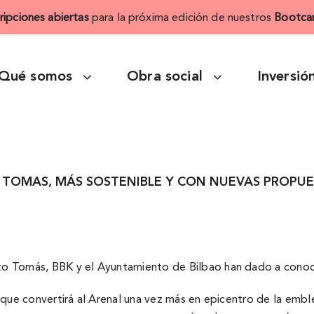
cripciones abiertas
para la próxima edición de nuestros
Bootca
Qué somos
Obra social
Inversió
 TOMAS, MÁS SOSTENIBLE Y CON NUEVAS PROPUE
nto Tomás, BBK y el Ayuntamiento de Bilbao han dado a conoce
ia, que convertirá al Arenal una vez más en epicentro de la em