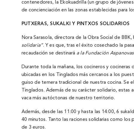
contenedores, la Ekokuadrilla (un grupo de jóvenes
de concienciación en las zonas establecidas para l
PUTXERAS
, SUKALKI Y PINTXOS
SOLIDARI
O
S
Nora Sarasola, directora de la Obra Social de BBK
solidaria”
. Y es que, tras el éxito cosechado la pasa
recaudación se destinará
a la Fundación Aspanovas,
Durante toda la mañana, los cocineros y cocineras 
ubicadas en los Tinglados más cercanos a los puesto
guiso de ternera tradicional de nuestra cocina. Se
Tinglados. Además de su carácter solidario, estas a
vaca más autóctonas de nuestro territorio.
Además, desde las 11:00 y hasta las 14:00, 6 sukald
40 minutos. Tanto las raciones solidarias como los 
de 3 euros.