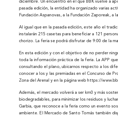
diciembre. Un encuentro en el que BBK vuelve a apo
pasada edición, la entidad ha organizado varias act
Fundación Aspanovas, a la Fundación Zaporeak, a l
Al igual que en la pasada edición, este año el trad
instalarán 215 casetas para beneficiar a 121 person
chorizo. La feria se podrá disfrutar de 9:00 de la m
En esta edición y con el objetivo de no perder nin
toda la información práctica de la feria. La APP qu
consultando el plano, ubicarnos respecto a los dif
conocer a los y las premiadas en el Concurso de Pr
Zona del Arenal y en la página web
https://www.bb
Además, el mercado volverá a ser km0 y más sosteni
biodegradables, para minimizar los residuos y luch
Garbia, que reconoce a la feria como un evento so
ambiente. El Mercado de Santo Tomás también disp