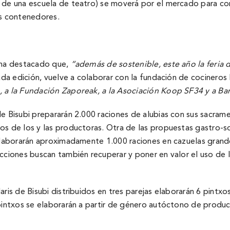
 de una escuela de teatro) se moverá por el mercado para conc
os contenedores.
, ha destacado que,
“a
demás de sostenible, este año la feria
da edición, vuelve a colaborar con la fundación de cocineros Bi
 a la Fundación Zaporeak, a la Asociación Koop SF34 y a Ba
de Bisubi prepararán 2.000 raciones de alubias con sus sacram
s de los y las productoras. Otra de las propuestas gastro-so
 elaborarán aproximadamente 1.000 raciones en cazuelas gran
cciones buscan también recuperar y poner en valor el uso de la
aris de Bisubi distribuidos en tres parejas elaborarán 6 pintx
pintxos se elaborarán a partir de género autóctono de produc