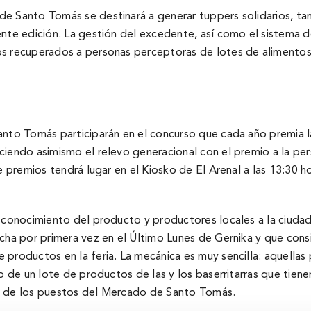
e Santo Tomás se destinará a generar tuppers solidarios, tan
nte edición. La gestión del excedente, así como el sistema de 
tos recuperados a personas perceptoras de lotes de aliment
nto Tomás participarán en el concurso que cada año premia la
ciendo asimismo el relevo generacional con el premio a la p
de premios tendrá lugar en el Kiosko de El Arenal a las 13:30 
 conocimiento del producto y productores locales a la ciudadan
ha por primera vez en el Último Lunes de Gernika y que consiste
 productos en la feria. La mecánica es muy sencilla: aquella
to de un lote de productos de las y los baserritarras que tie
ra de los puestos del Mercado de Santo Tomás.