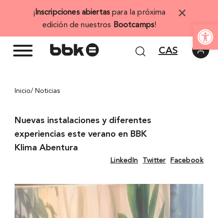
Saltar
×
¡
Inscripciones abiertas
para la próxima
al
Abrir 
edición de nuestros
Bootcamps
!
contenido
CAS
Inicio
/ Noticias
Nuevas instalaciones y diferentes
experiencias este verano en BBK
Klima Abentura
LinkedIn
Twitter
Facebook