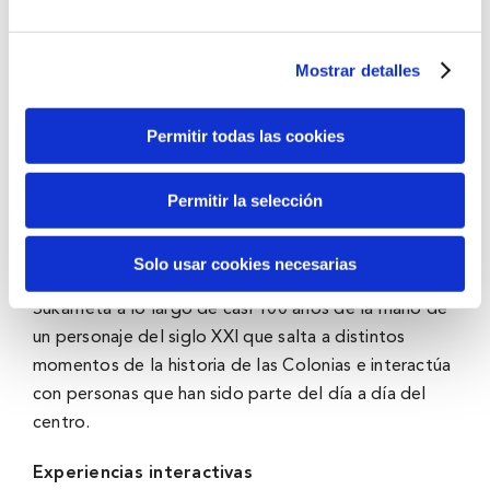
seres diminutos que habitan en BBK KLIMA
ABENTURA y cuidan del planeta
Mostrar detalles
− “Cosmonaute Mission rescue 360º”, una película
inmersiva para las y los más pequeños que aborda las
Permitir todas las cookies
consecuencias del consumo de plástico. Otras de las
novedades es la nueva sala de reciclaje de la scape
room, que este verano llega con nuevos casos que
Permitir la selección
solucionar para lograr salir.
Además, se podrá visualizar el cortometraje
Solo usar cookies necesarias
documental que cuenta la historia de la Colonia de
Sukarrieta a lo largo de casi 100 años de la mano de
un personaje del siglo XXI que salta a distintos
momentos de la historia de las Colonias e interactúa
con personas que han sido parte del día a día del
centro.
Experiencias interactivas