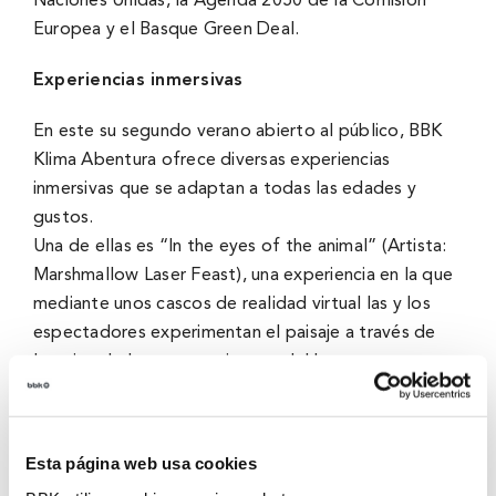
Naciones Unidas, la Agenda 2050 de la Comisión
Europea y el Basque Green Deal.
Experiencias inmersivas
En este su segundo verano abierto al público, BBK
Klima Abentura ofrece diversas experiencias
inmersivas que se adaptan a todas las edades y
gustos.
Una de ellas es “In the eyes of the animal” (Artista:
Marshmallow Laser Feast), una experiencia en la que
mediante unos cascos de realidad virtual las y los
espectadores experimentan el paisaje a través de
los ojos de las cuatro criaturas del bosque: un
mosquito, una libélula, una rana y un búho.
Por otro lado, KLIMASFERA (el DOMO geodésico
Esta página web usa cookies
que está instalado en el interior de KLIMATERPE),