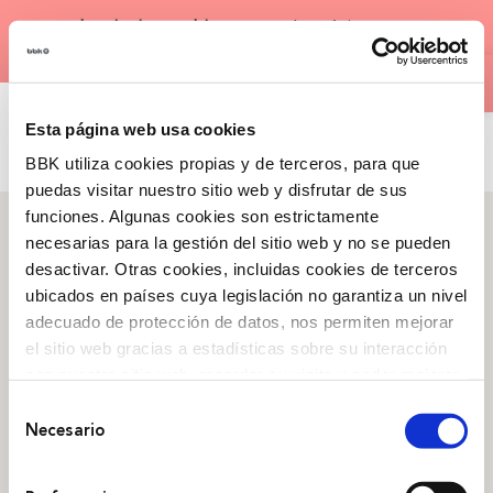
Saltar
×
¡
Inscripciones abiertas
para la próxima
al
Abrir 
edición de nuestros
Bootcamps
!
contenido
CAS
Esta página web usa cookies
BBK utiliza cookies propias y de terceros, para que
puedas visitar nuestro sitio web y disfrutar de sus
funciones. Algunas cookies son estrictamente
necesarias para la gestión del sitio web y no se pueden
desactivar. Otras cookies, incluidas cookies de terceros
ubicados en países cuya legislación no garantiza un nivel
Qué somos
adecuado de protección de datos, nos permiten mejorar
Arraigo
,
Nuestra historia
,
el sitio web gracias a estadísticas sobre su interacción
Campañas
,
Transparencia
con nuestro sitio web, recordar su visita y poder mejorar
sus intereses. Además, compartimos información sobre
Selección
Obra Social
el uso que haga del sitio web con nuestros partners de
Necesario
de
análisis web , quienes pueden combinarla con otra
Arte ,
Personas
,
Medioambiente
,
Emprendimiento
consentimiento
información que les haya proporcionado o que hayan