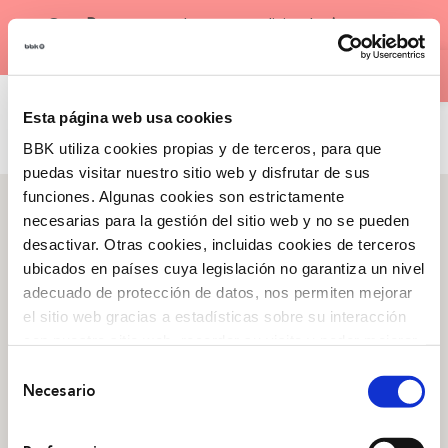
Skip
×
Gure
Bootcampen
hurrengo ediziorako
izen
to
Open
emate irekiak
!
content
EUS
Esta página web usa cookies
BBK utiliza cookies propias y de terceros, para que
puedas visitar nuestro sitio web y disfrutar de sus
funciones. Algunas cookies son estrictamente
necesarias para la gestión del sitio web y no se pueden
desactivar. Otras cookies, incluidas cookies de terceros
ubicados en países cuya legislación no garantiza un nivel
Zer garen
adecuado de protección de datos, nos permiten mejorar
Arraigo
,
Gure historia
,
el sitio web gracias a estadísticas sobre su interacción
Kanpainak
, Gardentasuna
con nuestro sitio web, recordar su visita y poder mejorar
sus intereses. Además, compartimos información sobre
Selección
Gizarte-ekintza
el uso que haga del sitio web con nuestros partners de
Necesario
de
Kultura
,
Pertsonak
,
Lurraldea
,
Ekintzailetza
análisis web , quienes pueden combinarla con otra
consentimiento
información que les haya proporcionado o que hayan