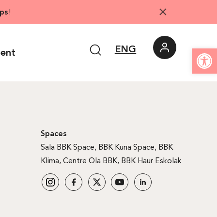
×
ps
!
Open
ENG
ment
Spaces
Sala BBK Space
,
BBK Kuna Space
,
BBK
Klima
,
Centre Ola BBK
,
BBK Haur Eskolak