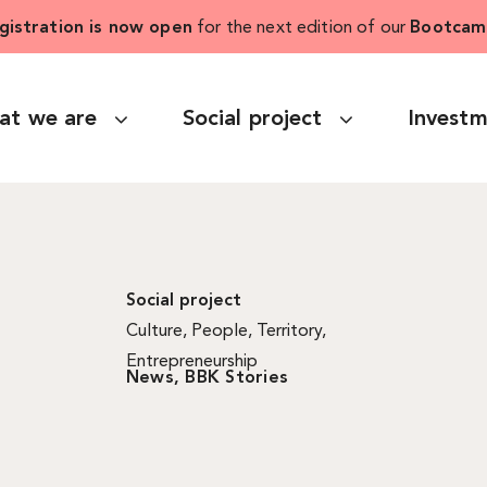
gistration is now open
for the next edition of our
Bootcam
at we are
Social project
Invest
Social project
Culture
,
People
,
Territory
,
Entrepreneurship
News
,
BBK Stories