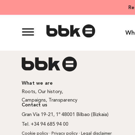
Skip
Re
to
content
Wh
What we are
Roots
,
Our history
,
Campaigns
,
Transparency
Contact us
Gran Vía 19-21, 1º 48001 Bilbao (Bizkaia)
Tel. +34 94 685 94 00
Cookie policy
·
Privacy policy
·
Legal disclaimer