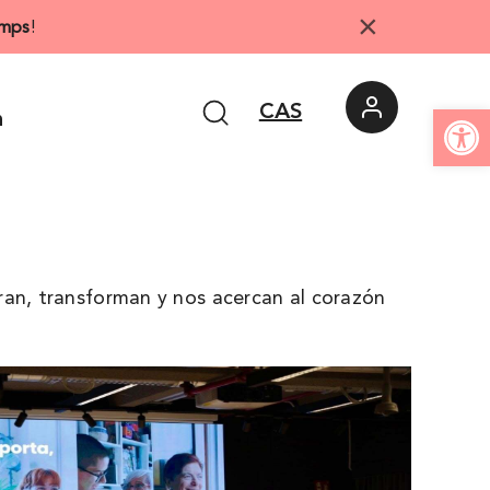
×
mps
!
Abrir 
CAS
n
ran, transforman y nos acercan al corazón