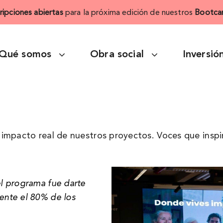
cripciones abiertas
para la próxima edición de nuestros
Bootca
Qué somos
Obra social
Inversió
impacto real de nuestros proyectos. Voces que inspi
l programa fue darte
nte el 80% de los