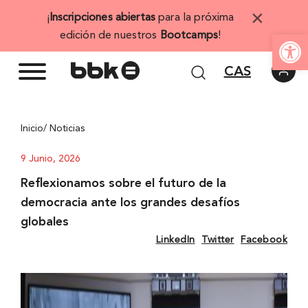
Saltar
×
¡
Inscripciones abiertas
para la próxima
al
Abrir 
edición de nuestros
Bootcamps
!
contenido
CAS
Inicio
/ Noticias
9 Junio, 2026
Reflexionamos sobre el futuro de la
democracia ante los grandes desafíos
globales
LinkedIn
Twitter
Facebook