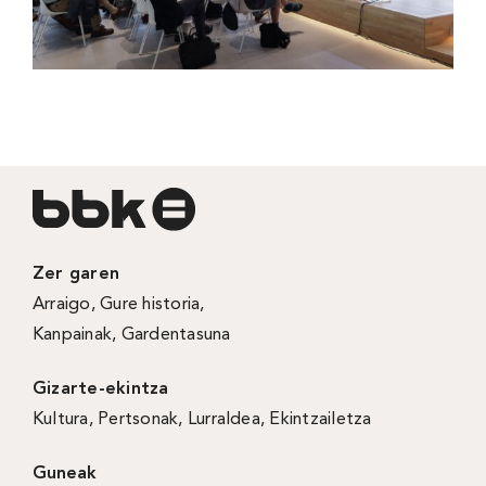
Zer garen
Arraigo
,
Gure historia
,
Kanpainak
, Gardentasuna
Gizarte-ekintza
Kultura
,
Pertsonak
,
Lurraldea
,
Ekintzailetza
Guneak