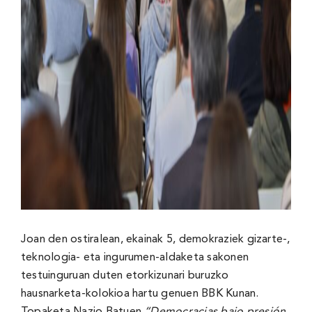
Joan den ostiralean, ekainak 5, demokraziek gizarte-,
teknologia- eta ingurumen-aldaketa sakonen
testuinguruan duten etorkizunari buruzko
hausnarketa-kolokioa hartu genuen BBK Kunan.