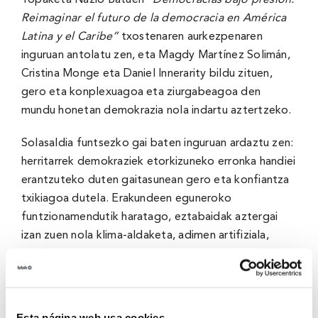
Topaketa Nazio Batuen
“Democracias bajo presión.
Reimaginar el futuro de la democracia en América
Latina y el Caribe”
txostenaren aurkezpenaren
inguruan antolatu zen, eta Magdy Martínez Solimán,
Cristina Monge eta Daniel Innerarity bildu zituen,
gero eta konplexuagoa eta ziurgabeagoa den
mundu honetan demokrazia nola indartu aztertzeko.
Solasaldia funtsezko gai baten inguruan ardaztu zen:
herritarrek demokraziek etorkizuneko erronka handiei
erantzuteko duten gaitasunean gero eta konfiantza
txikiagoa dutela. Erakundeen eguneroko
funtzionamendutik haratago, eztabaidak aztergai
izan zuen nola klima-aldaketa, adimen artifiziala,
migrazioak, aldaketa ekonomikoak edo tentsio
geopolitikoak herritarrek ekintza publikoari buruz
dituzten itxaropenak birdefinitzen ari diren.
Esta página web usa cookies