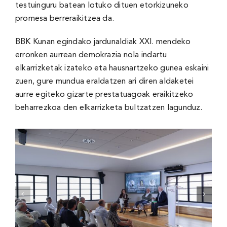
testuinguru batean lotuko dituen etorkizuneko
promesa berreraikitzea da.
BBK Kunan egindako jardunaldiak XXI. mendeko
erronken aurrean demokrazia nola indartu
elkarrizketak izateko eta hausnartzeko gunea eskaini
zuen, gure mundua eraldatzen ari diren aldaketei
aurre egiteko gizarte prestatuagoak eraikitzeko
beharrezkoa den elkarrizketa bultzatzen lagunduz.