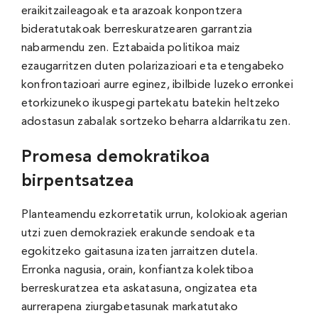
eraikitzaileagoak eta arazoak konpontzera
bideratutakoak berreskuratzearen garrantzia
nabarmendu zen. Eztabaida politikoa maiz
ezaugarritzen duten polarizazioari eta etengabeko
konfrontazioari aurre eginez, ibilbide luzeko erronkei
etorkizuneko ikuspegi partekatu batekin heltzeko
adostasun zabalak sortzeko beharra aldarrikatu zen.
Promesa demokratikoa
birpentsatzea
Planteamendu ezkorretatik urrun, kolokioak agerian
utzi zuen demokraziek erakunde sendoak eta
egokitzeko gaitasuna izaten jarraitzen dutela.
Erronka nagusia, orain, konfiantza kolektiboa
berreskuratzea eta askatasuna, ongizatea eta
aurrerapena ziurgabetasunak markatutako