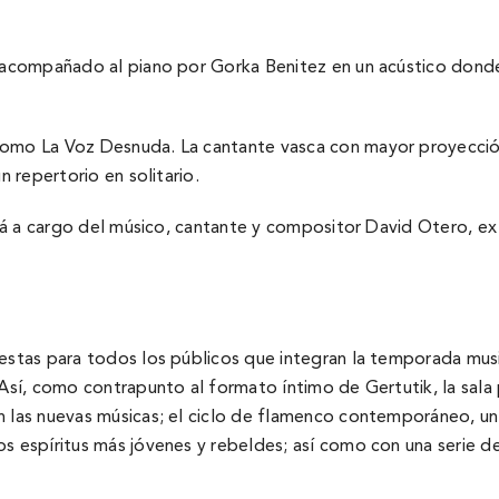
, acompañado al piano por Gorka Benitez en un acústico donde
 como La Voz Desnuda. La cantante vasca con mayor proyección
n repertorio en solitario.
rrerá a cargo del músico, cantante y compositor David Otero,
uestas para todos los públicos que integran la temporada musi
Así­, como contrapunto al formato í­ntimo de Gertutik, la sal
n las nuevas músicas; el ciclo de flamenco contemporáneo, un
s espí­ritus más jóvenes y rebeldes; así­ como con una serie 