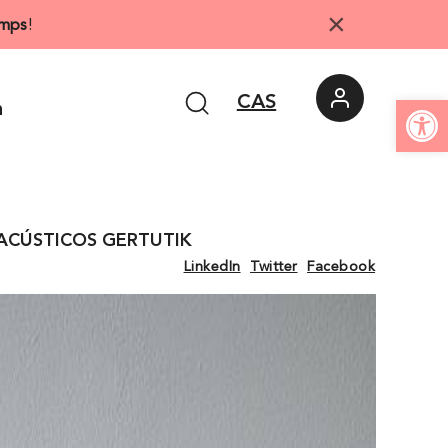
×
mps
!
Abrir 
CAS
n
 ACÚSTICOS GERTUTIK
LinkedIn
Twitter
Facebook