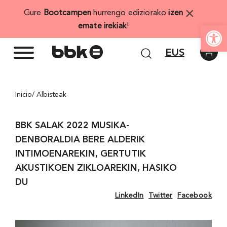
Skip
×
Gure
Bootcampen
hurrengo ediziorako
izen
to
Open
emate irekiak
!
content
EUS
Inicio
/ Albisteak
BBK SALAK 2022 MUSIKA-
DENBORALDIA BERE ALDERIK
INTIMOENAREKIN, GERTUTIK
AKUSTIKOEN ZIKLOAREKIN, HASIKO
DU
LinkedIn
Twitter
Facebook