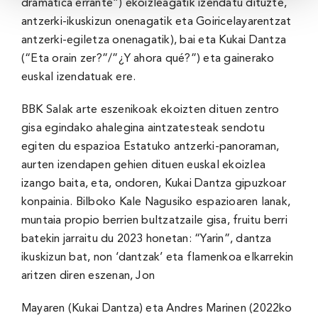
dramática errante”) ekoizleagatik izendatu dituzte,
antzerki-ikuskizun onenagatik eta Goiricelayarentzat
antzerki-egiletza onenagatik), bai eta Kukai Dantza
(“Eta orain zer?”/”¿Y ahora qué?”) eta gainerako
euskal izendatuak ere.
BBK Salak arte eszenikoak ekoizten dituen zentro
gisa egindako ahalegina aintzatesteak sendotu
egiten du espazioa Estatuko antzerki-panoraman,
aurten izendapen gehien dituen euskal ekoizlea
izango baita, eta, ondoren, Kukai Dantza gipuzkoar
konpainia. Bilboko Kale Nagusiko espazioaren lanak,
muntaia propio berrien bultzatzaile gisa, fruitu berri
batekin jarraitu du 2023 honetan: “Yarin”, dantza
ikuskizun bat, non ‘dantzak’ eta flamenkoa elkarrekin
aritzen diren eszenan, Jon
Mayaren (Kukai Dantza) eta Andres Marinen (2022ko