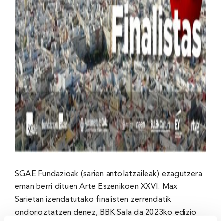
SGAE Fundazioak (sarien antolatzaileak) ezagutzera
eman berri dituen Arte Eszenikoen XXVI. Max
Sarietan izendatutako finalisten zerrendatik
ondorioztatzen denez, BBK Sala da 2023ko edizio