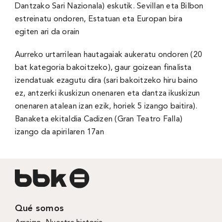
Dantzako Sari Nazionala) eskutik. Sevillan eta Bilbon
estreinatu ondoren, Estatuan eta Europan bira
egiten ari da orain
Aurreko urtarrilean hautagaiak aukeratu ondoren (20
bat kategoria bakoitzeko), gaur goizean finalista
izendatuak ezagutu dira (sari bakoitzeko hiru baino
ez, antzerki ikuskizun onenaren eta dantza ikuskizun
onenaren atalean izan ezik, horiek 5 izango baitira).
Banaketa ekitaldia Cadizen (Gran Teatro Falla)
izango da apirilaren 17an
Qué somos