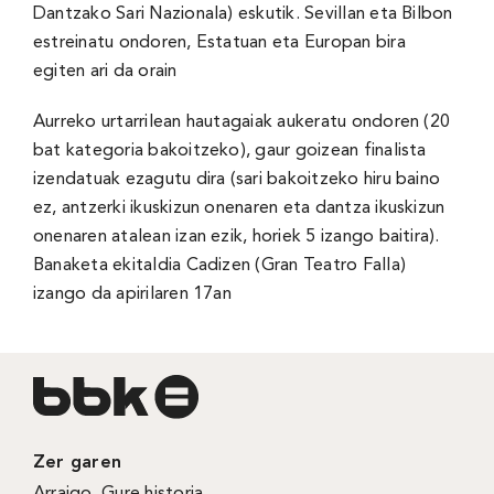
Dantzako Sari Nazionala) eskutik. Sevillan eta Bilbon
estreinatu ondoren, Estatuan eta Europan bira
egiten ari da orain
Aurreko urtarrilean hautagaiak aukeratu ondoren (20
bat kategoria bakoitzeko), gaur goizean finalista
izendatuak ezagutu dira (sari bakoitzeko hiru baino
ez, antzerki ikuskizun onenaren eta dantza ikuskizun
onenaren atalean izan ezik, horiek 5 izango baitira).
Banaketa ekitaldia Cadizen (Gran Teatro Falla)
izango da apirilaren 17an
Zer garen