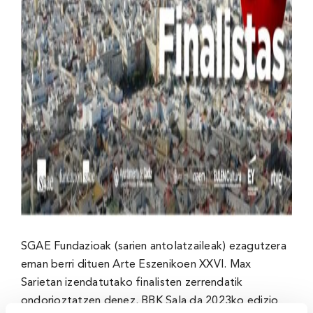
SGAE Fundazioak (sarien antolatzaileak) ezagutzera
eman berri dituen Arte Eszenikoen XXVI. Max
Sarietan izendatutako finalisten zerrendatik
ondorioztatzen denez, BBK Sala da 2023ko edizio