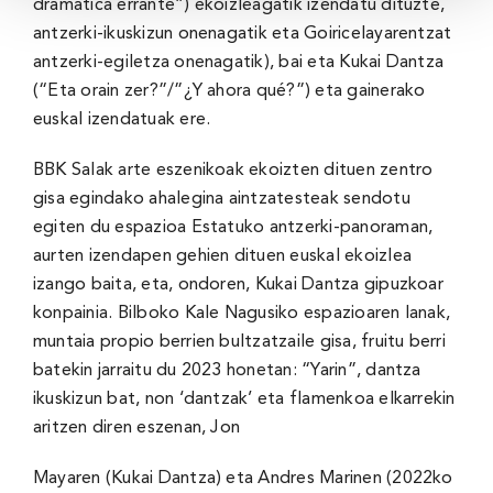
dramática errante”) ekoizleagatik izendatu dituzte,
antzerki-ikuskizun onenagatik eta Goiricelayarentzat
antzerki-egiletza onenagatik), bai eta Kukai Dantza
(“Eta orain zer?”/”¿Y ahora qué?”) eta gainerako
euskal izendatuak ere.
BBK Salak arte eszenikoak ekoizten dituen zentro
gisa egindako ahalegina aintzatesteak sendotu
egiten du espazioa Estatuko antzerki-panoraman,
aurten izendapen gehien dituen euskal ekoizlea
izango baita, eta, ondoren, Kukai Dantza gipuzkoar
konpainia. Bilboko Kale Nagusiko espazioaren lanak,
muntaia propio berrien bultzatzaile gisa, fruitu berri
batekin jarraitu du 2023 honetan: “Yarin”, dantza
ikuskizun bat, non ‘dantzak’ eta flamenkoa elkarrekin
aritzen diren eszenan, Jon
Mayaren (Kukai Dantza) eta Andres Marinen (2022ko