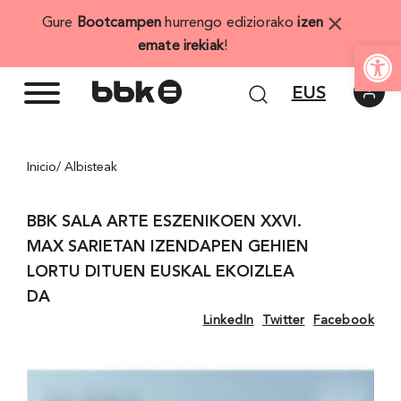
Skip
×
Gure
Bootcampen
hurrengo ediziorako
izen
to
Open
emate irekiak
!
content
EUS
Inicio
/ Albisteak
BBK SALA ARTE ESZENIKOEN XXVI.
MAX SARIETAN IZENDAPEN GEHIEN
LORTU DITUEN EUSKAL EKOIZLEA
DA
LinkedIn
Twitter
Facebook