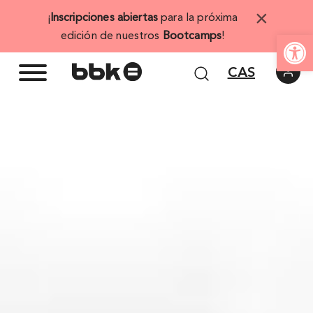
Saltar
×
¡
Inscripciones abiertas
para la próxima
al
Abrir 
edición de nuestros
Bootcamps
!
contenido
CAS