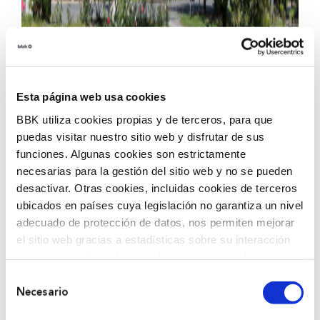
Esta página web usa cookies
BBK utiliza cookies propias y de terceros, para que
puedas visitar nuestro sitio web y disfrutar de sus
funciones. Algunas cookies son estrictamente
necesarias para la gestión del sitio web y no se pueden
desactivar. Otras cookies, incluidas cookies de terceros
ubicados en países cuya legislación no garantiza un nivel
BBK Urbaibai Zentroa acogerá este próximo verano
adecuado de protección de datos, nos permiten mejorar
una nueva edición del programa BBK Udalekuak. BBK
el sitio web gracias a estadísticas sobre su interacción
Udalekuak celebra su 38º edición sin perder su
con nuestro sitio web, recordar su visita y poder mejorar
esencia: ofrecer un espacio de esparcimiento donde
sus intereses. Además, compartimos información sobre
Selección
las niñas y niños aprenderán de manera lúdica y de
el uso que haga del sitio web con nuestros partners de
Necesario
de
forma cooperativa, en este caso, a cuidar el
análisis web , quienes pueden combinarla con otra
consentimiento