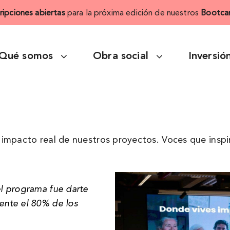
cripciones abiertas
para la próxima edición de nuestros
Bootca
Qué somos
Obra social
Inversió
impacto real de nuestros proyectos. Voces que inspi
l programa fue darte
nte el 80% de los