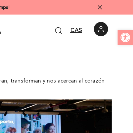
×
mps
!
Abrir 
CAS
n
ran, transforman y nos acercan al corazón