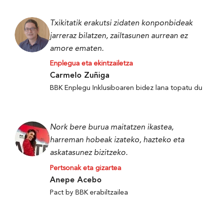
Txikitatik erakutsi zidaten konponbideak
jarreraz bilatzen, zailtasunen aurrean ez
amore ematen.
Enplegua eta ekintzailetza
Carmelo Zuñiga
BBK Enplegu Inklusiboaren bidez lana topatu du
Nork bere burua maitatzen ikastea,
harreman hobeak izateko, hazteko eta
askatasunez bizitzeko.
Pertsonak eta gizartea
Anepe Acebo
Pact by BBK erabiltzailea