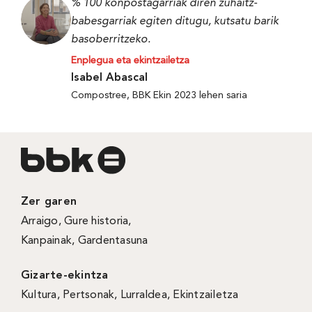
% 100 konpostagarriak diren zuhaitz-
babesgarriak egiten ditugu, kutsatu barik
basoberritzeko.
Enplegua eta ekintzailetza
Isabel Abascal
Compostree, BBK Ekin 2023 lehen saria
Zer garen
Arraigo
,
Gure historia
,
Kanpainak
, Gardentasuna
Gizarte-ekintza
Kultura
,
Pertsonak
,
Lurraldea
,
Ekintzailetza