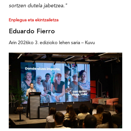
sortzen dutela jabetzea."
Enplegua eta ekintzailetza
Eduardo Fierro
Arin 2026ko 3. edizioko lehen saria – Kuvu