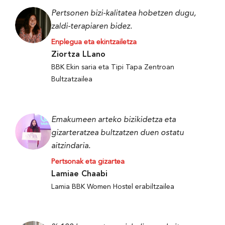
Pertsonen bizi-kalitatea hobetzen dugu,
zaldi-terapiaren bidez.
Enplegua eta ekintzailetza
Ziortza LLano
BBK Ekin saria eta Tipi Tapa Zentroan
Bultzatzailea
Emakumeen arteko bizikidetza eta
gizarteratzea bultzatzen duen ostatu
aitzindaria.
Pertsonak eta gizartea
Lamiae Chaabi
Lamia BBK Women Hostel erabiltzailea