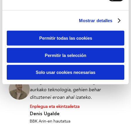
BBK Bootcamp parte-hartzailea
Mostrar detalles
Datozenentzat edo urte batzuk barru
geuretzat zerbait eraikitzea da.
Permitir todas las cookies
Enplegua eta ekintzailetza
Victor Carramiñana
Permitir la selección
The Future Game parte-hartzailea
Solo usar cookies necesarias
Elikagaiak xahutu edo alferrik galtzearen
aurkako teknologia, gehien behar
dituztenei eroan ahal izateko.
Enplegua eta ekintzailetza
Denis Ugalde
BBK Arin-en hautatua