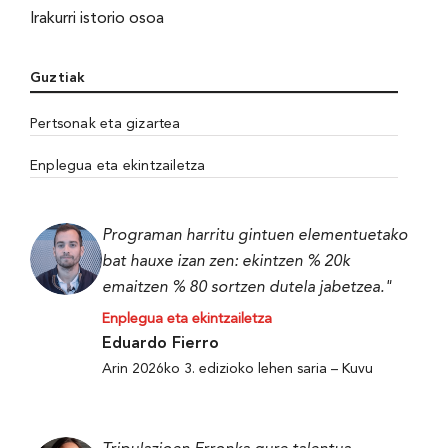
Irakurri istorio osoa
Guztiak
Pertsonak eta gizartea
Enplegua eta ekintzailetza
Programan harritu gintuen elementuetako
bat hauxe izan zen: ekintzen % 20k
emaitzen % 80 sortzen dutela jabetzea."
Enplegua eta ekintzailetza
Eduardo Fierro
Arin 2026ko 3. edizioko lehen saria – Kuvu