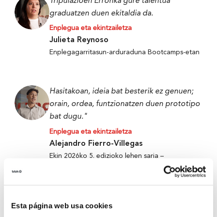
Tripulazioen Erronka gure talentua
graduatzen duen ekitaldia da.
Enplegua eta ekintzailetza
Julieta Reynoso
Enplegagarritasun-arduraduna Bootcamps-etan
Hasitakoan, ideia bat besterik ez genuen;
orain, ordea, funtzionatzen duen prototipo
bat dugu."
Enplegua eta ekintzailetza
Alejandro Fierro-Villegas
Ekin 2026ko 5. edizioko lehen saria –
Metabokare
Esta página web usa cookies
Tripulazioen Erronka gure talentua