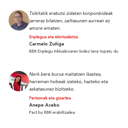
Txikitatik erakutsi zidaten konponbideak
jarreraz bilatzen, zailtasunen aurrean ez
amore ematen.
Enplegua eta ekintzailetza
Carmelo Zuñiga
BBK Enplegu Inklusiboaren bidez lana topatu du
Nork bere burua maitatzen ikastea,
harreman hobeak izateko, hazteko eta
askatasunez bizitzeko.
Pertsonak eta gizartea
Anepe Acebo
Pact by BBK erabiltzailea