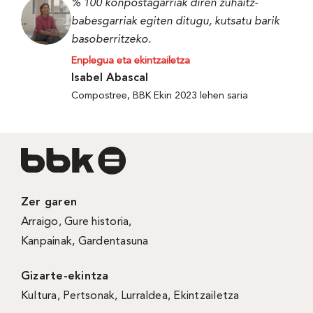
% 100 konpostagarriak diren zuhaitz-
babesgarriak egiten ditugu, kutsatu barik
basoberritzeko.
Enplegua eta ekintzailetza
Isabel Abascal
Compostree, BBK Ekin 2023 lehen saria
Zer garen
Arraigo
,
Gure historia
,
Kanpainak
, Gardentasuna
Gizarte-ekintza
Kultura
,
Pertsonak
,
Lurraldea
,
Ekintzailetza