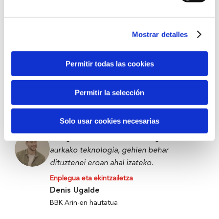
BBK Bootcamp parte-hartzailea
Mostrar detalles
Datozenentzat edo urte batzuk barru
geuretzat zerbait eraikitzea da.
Permitir todas las cookies
Enplegua eta ekintzailetza
Victor Carramiñana
Permitir la selección
The Future Game parte-hartzailea
Solo usar cookies necesarias
Elikagaiak xahutu edo alferrik galtzearen
aurkako teknologia, gehien behar
dituztenei eroan ahal izateko.
Enplegua eta ekintzailetza
Denis Ugalde
BBK Arin-en hautatua