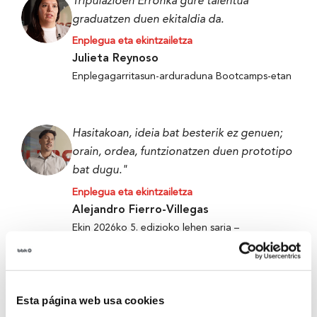
Tripulazioen Erronka gure talentua
graduatzen duen ekitaldia da.
Enplegua eta ekintzailetza
Julieta Reynoso
Enplegagarritasun-arduraduna Bootcamps-etan
Hasitakoan, ideia bat besterik ez genuen;
orain, ordea, funtzionatzen duen prototipo
bat dugu."
Enplegua eta ekintzailetza
Alejandro Fierro-Villegas
Ekin 2026ko 5. edizioko lehen saria –
Metabokare
Esta página web usa cookies
Tripulazioen Erronka gure talentua