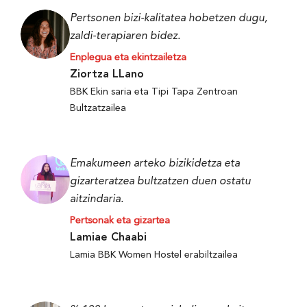
Pertsonen bizi-kalitatea hobetzen dugu,
zaldi-terapiaren bidez.
Enplegua eta ekintzailetza
Ziortza LLano
BBK Ekin saria eta Tipi Tapa Zentroan
Bultzatzailea
Emakumeen arteko bizikidetza eta
gizarteratzea bultzatzen duen ostatu
aitzindaria.
Pertsonak eta gizartea
Lamiae Chaabi
Lamia BBK Women Hostel erabiltzailea