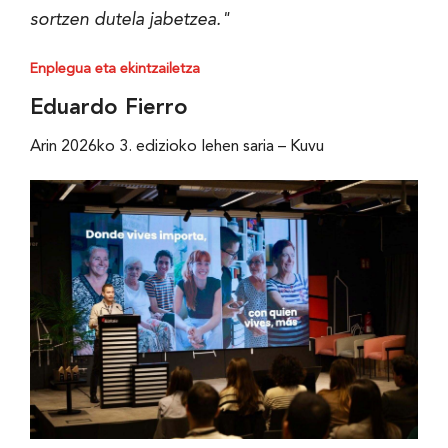
sortzen dutela jabetzea."
Enplegua eta ekintzailetza
Eduardo Fierro
Arin 2026ko 3. edizioko lehen saria – Kuvu