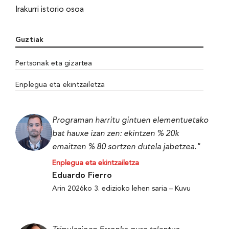
Irakurri istorio osoa
Guztiak
Pertsonak eta gizartea
Enplegua eta ekintzailetza
Programan harritu gintuen elementuetako
bat hauxe izan zen: ekintzen % 20k
emaitzen % 80 sortzen dutela jabetzea."
Enplegua eta ekintzailetza
Eduardo Fierro
Arin 2026ko 3. edizioko lehen saria – Kuvu