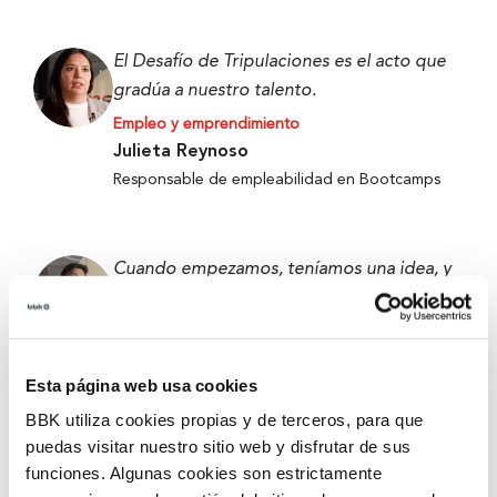
El Desafío de Tripulaciones es el acto que
gradúa a nuestro talento.
Empleo y emprendimiento
Julieta Reynoso
Responsable de empleabilidad en Bootcamps
Cuando empezamos, teníamos una idea, y
ahora tenemos un prototipo que funciona.
Empleo y emprendimiento
Alejandro Fierro-Villegas
Esta página web usa cookies
Primer premio de 5ª edición de Ekin 2026 –
Metabokare
BBK utiliza cookies propias y de terceros, para que
puedas visitar nuestro sitio web y disfrutar de sus
funciones. Algunas cookies son estrictamente