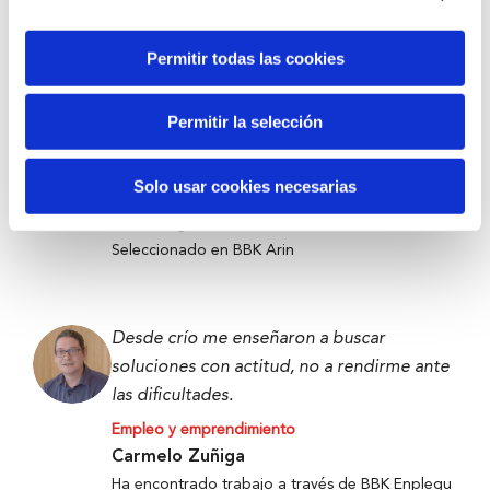
Victor Carramiñana
Participante the Future Game
Permitir todas las cookies
Permitir la selección
Tecnología contra el desperdicio para
llevar alimentos a quienes más lo necesitan.
Solo usar cookies necesarias
Empleo y emprendimiento
Denis Ugalde
Seleccionado en BBK Arin
Desde crío me enseñaron a buscar
soluciones con actitud, no a rendirme ante
las dificultades.
Empleo y emprendimiento
Carmelo Zuñiga
Ha encontrado trabajo a través de BBK Enplegu