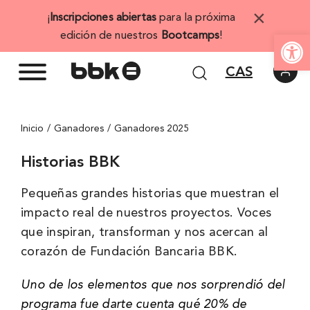
Saltar
×
¡
Inscripciones abiertas
para la próxima
al
Abrir 
edición de nuestros
Bootcamps
!
contenido
CAS
Inicio
Ganadores
Ganadores 2025
Historias BBK
Pequeñas grandes historias que muestran el
impacto real de nuestros proyectos. Voces
que inspiran, transforman y nos acercan al
corazón de Fundación Bancaria BBK.
Uno de los elementos que nos sorprendió del
programa fue darte cuenta qué 20% de