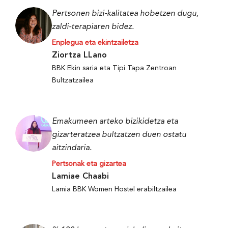
Pertsonen bizi-kalitatea hobetzen dugu,
zaldi-terapiaren bidez.
Enplegua eta ekintzailetza
Ziortza LLano
BBK Ekin saria eta Tipi Tapa Zentroan
Bultzatzailea
Emakumeen arteko bizikidetza eta
gizarteratzea bultzatzen duen ostatu
aitzindaria.
Pertsonak eta gizartea
Lamiae Chaabi
Lamia BBK Women Hostel erabiltzailea