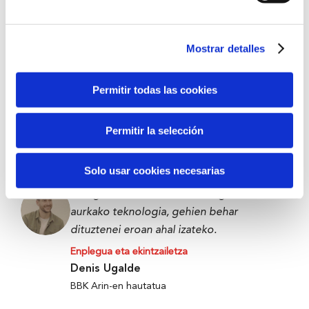
BBK Bootcamp parte-hartzailea
Mostrar detalles
Datozenentzat edo urte batzuk barru
geuretzat zerbait eraikitzea da.
Permitir todas las cookies
Enplegua eta ekintzailetza
Victor Carramiñana
Permitir la selección
The Future Game parte-hartzailea
Solo usar cookies necesarias
Elikagaiak xahutu edo alferrik galtzearen
aurkako teknologia, gehien behar
dituztenei eroan ahal izateko.
Enplegua eta ekintzailetza
Denis Ugalde
BBK Arin-en hautatua