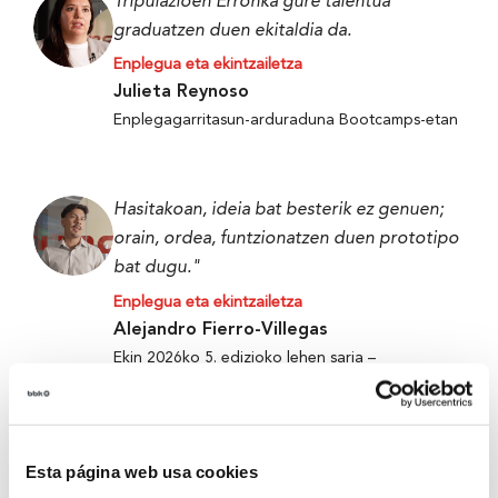
Tripulazioen Erronka gure talentua
graduatzen duen ekitaldia da.
Enplegua eta ekintzailetza
Julieta Reynoso
Enplegagarritasun-arduraduna Bootcamps-etan
Hasitakoan, ideia bat besterik ez genuen;
orain, ordea, funtzionatzen duen prototipo
bat dugu."
Enplegua eta ekintzailetza
Alejandro Fierro-Villegas
Ekin 2026ko 5. edizioko lehen saria –
Metabokare
Esta página web usa cookies
Tripulazioen Erronka gure talentua