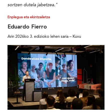
sortzen dutela jabetzea."
Enplegua eta ekintzailetza
Eduardo Fierro
Arin 2026ko 3. edizioko lehen saria – Kuvu