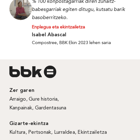
% 100 konpostagarriak diren zuhaitz-
babesgarriak egiten ditugu, kutsatu barik
basoberritzeko.
Enplegua eta ekintzailetza
Isabel Abascal
Compostree, BBK Ekin 2023 lehen saria
Zer garen
Arraigo
,
Gure historia
,
Kanpainak
, Gardentasuna
Gizarte-ekintza
Kultura
,
Pertsonak
,
Lurraldea
,
Ekintzailetza