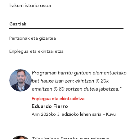
Irakurri istorio osoa
Guztiak
Pertsonak eta gizartea
Enplegua eta ekintzailetza
Programan harritu gintuen elementuetako
bat hauxe izan zen: ekintzen % 20k
emaitzen % 80 sortzen dutela jabetzea."
Enplegua eta ekintzailetza
Eduardo Fierro
Arin 2026ko 3. edizioko lehen saria – Kuvu