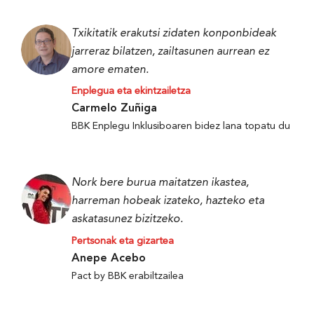
Txikitatik erakutsi zidaten konponbideak
jarreraz bilatzen, zailtasunen aurrean ez
amore ematen.
Enplegua eta ekintzailetza
Carmelo Zuñiga
BBK Enplegu Inklusiboaren bidez lana topatu du
Nork bere burua maitatzen ikastea,
harreman hobeak izateko, hazteko eta
askatasunez bizitzeko.
Pertsonak eta gizartea
Anepe Acebo
Pact by BBK erabiltzailea