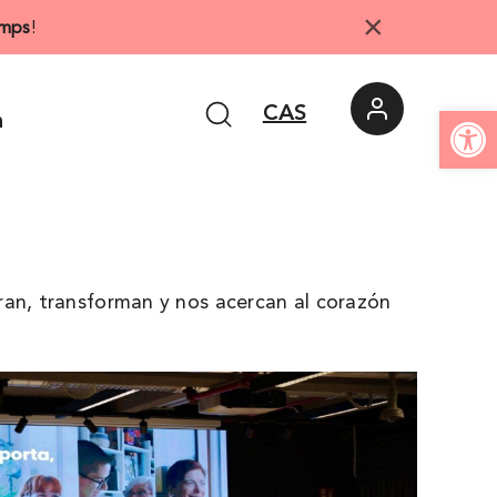
×
mps
!
Abrir 
CAS
n
ran, transforman y nos acercan al corazón