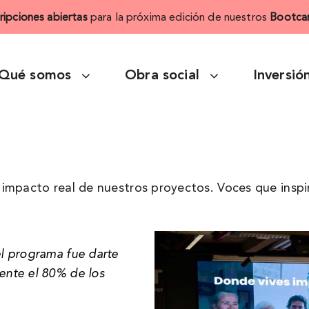
cripciones abiertas
para la próxima edición de nuestros
Bootca
Qué somos
Obra social
Inversió
impacto real de nuestros proyectos. Voces que inspi
l programa fue darte
nte el 80% de los