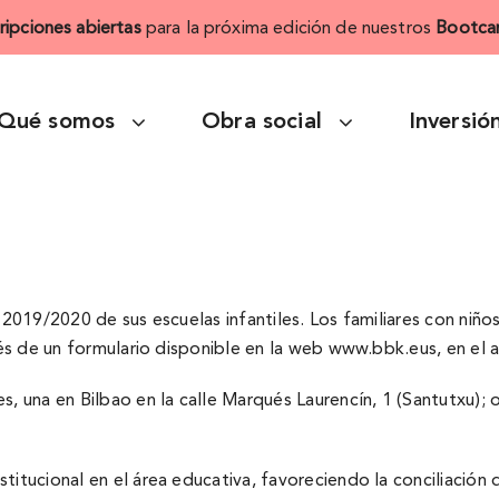
cripciones abiertas
para la próxima edición de nuestros
Bootca
Qué somos
Obra social
Inversió
 2019/2020 de sus escuelas infantiles. Los familiares con niño
ravés de un formulario disponible en la web www.bbk.eus, en el
 una en Bilbao en la calle Marqués Laurencí­n, 1 (Santutxu); ot
itucional en el área educativa, favoreciendo la conciliación de 