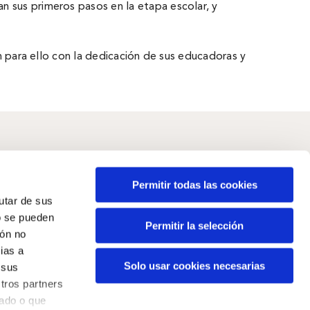
n sus primeros pasos en la etapa escolar, y
tan para ello con la dedicación de sus educadoras y
Permitir todas las cookies
Espacios
rutar de sus
Espacio Sala BBK
,
Espacio BBK Kuna
,
o se pueden
Permitir la selección
BBK Klima
,
Centro Ola BBK
,
BBK Haur
ión no
Eskolak
ias a
Solo usar cookies necesarias
 sus
tros partners
nado o que