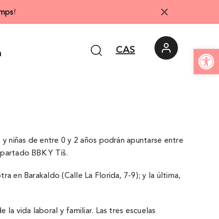
×
mps
!
Abrir 
CAS
n
s y niñas de entre 0 y 2 años podrán apuntarse entre
 apartado BBK Y Tíš.
ra en Barakaldo (Calle La Florida, 7-9); y la última,
la vida laboral y familiar. Las tres escuelas