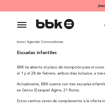
Saltar
¡
Ins
al
contenido
Inicio
/ Agenda
/ Convocatorias
Escuelas infantiles
BBK ha abierto el plazo de inscripción para el curso
el 1 y el 28 de febrero, ambos dí­as inclusive, a t
Actualmente, BBK cuenta con tres escuelas infantiles,
en Getxo (Ezequiel Agirre, 21 Romo.
Estos centros sirven de complemento a la oferta inst