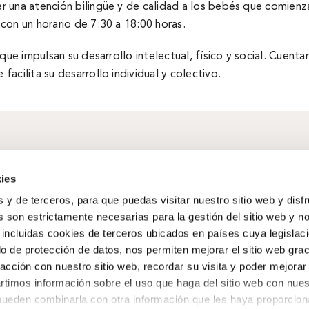
 una atención bilingüe y de calidad a los bebés que comienza
con un horario de 7:30 a 18:00 horas.
 que impulsan su desarrollo intelectual, fí­sico y social. Cuen
acilita su desarrollo individual y colectivo.
ies
Obra Social
s y de terceros, para que puedas visitar nuestro sitio web y disf
Cultura
,
Personas
,
Medio ambiente
,
 son estrictamente necesarias para la gestión del sitio web y n
Emprendimiento
 incluidas cookies de terceros ubicados en países cuya legislac
o de protección de datos, nos permiten mejorar el sitio web grac
Agenda
,
Noticias
,
Historias BBK
racción con nuestro sitio web, recordar su visita y poder mejorar
timos información sobre el uso que haga del sitio web con nues
 pueden combinarla con otra información que les haya proporcio