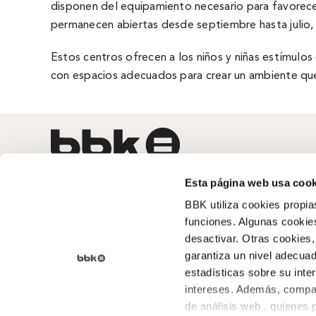
disponen del equipamiento necesario para favorecer
permanecen abiertas desde septiembre hasta julio, 
Estos centros ofrecen a los niños y niñas estí­mulos
con espacios adecuados para crear un ambiente que f
Esta página web usa cook
Qué somos
BBK utiliza cookies propia
Arraigo
,
Nuestra historia
,
funciones. Algunas cookies
Campañas
, Transparencia
desactivar. Otras cookies,
garantiza un nivel adecuad
Contáctanos
estadísticas sobre su inte
Gran Vía 19-21, 1º 48001 Bilbao (Bizkaia)
intereses. Además, compar
de análisis web , quienes
Tel. 94 685 94 00