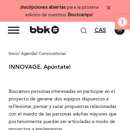
Saltar
×
¡
Inscripciones abiertas
para la próxima
al
Abrir 
edición de nuestros
Bootcamps
!
contenido
CAS
Inicio
/ Agenda
/ Convocatorias
INNOVAGE. Apúntate!
Buscamos personas interesadas en participar en el
proyecto de generar dos equipos dispuestos a
reflexionar, pensar y sacar propuestas relacionadas
con el mundo de las personas adultas mayores que
posteriormente puedan ser articuladas a modo de
proyectos a implementar.