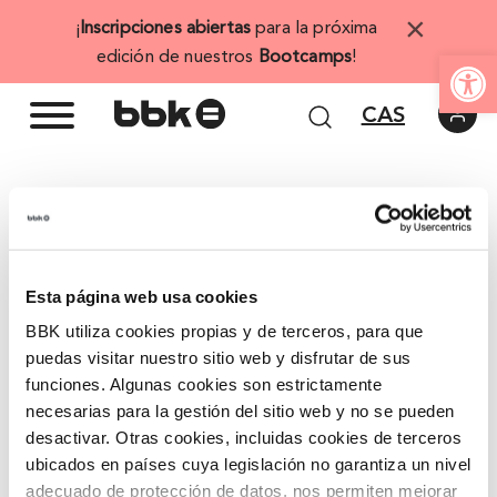
Saltar
×
¡
Inscripciones abiertas
para la próxima
al
Abrir 
edición de nuestros
Bootcamps
!
contenido
CAS
Inicio
/ Agenda
/ Convocatorias
Mundualdatu
Esta página web usa cookies
BBK utiliza cookies propias y de terceros, para que
Es un programa de inversión socialmente
puedas visitar nuestro sitio web y disfrutar de sus
responsable ideado para impulsar el crecimiento de
funciones. Algunas cookies son estrictamente
empresas innovadoras y/o de base tecnológica. La
necesarias para la gestión del sitio web y no se pueden
financiación incluye una aportación mí­nima de
desactivar. Otras cookies, incluidas cookies de terceros
ubicados en países cuya legislación no garantiza un nivel
200.000 euros que es concedida ví­a inversión en
adecuado de protección de datos, nos permiten mejorar
capital de la empresa, cantidad que no debe superar