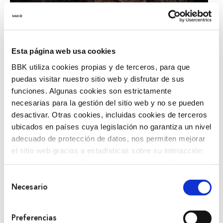
Esta página web usa cookies
BBK utiliza cookies propias y de terceros, para que
puedas visitar nuestro sitio web y disfrutar de sus
funciones. Algunas cookies son estrictamente
necesarias para la gestión del sitio web y no se pueden
desactivar. Otras cookies, incluidas cookies de terceros
ubicados en países cuya legislación no garantiza un nivel
adecuado de protección de datos, nos permiten mejorar
el sitio web gracias a estadísticas sobre su interacción
con nuestro sitio web, recordar su visita y poder mejorar
sus intereses. Además, compartimos información sobre
Selección
el uso que haga del sitio web con nuestros partners de
Necesario
de
análisis web , quienes pueden combinarla con otra
consentimiento
información que les haya proporcionado o que hayan
Comprar entrada
Preferencias
recopilado a partir del uso que haya hecho de sus