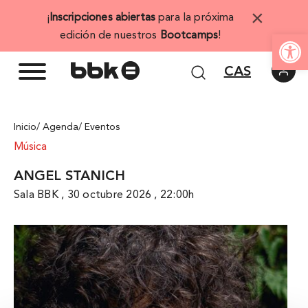
Saltar
×
¡
Inscripciones abiertas
para la próxima
al
Abrir 
edición de nuestros
Bootcamps
!
contenido
CAS
Inicio
/ Agenda
/ Eventos
Música
ANGEL STANICH
Sala BBK , 30 octubre 2026 , 22:00h