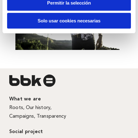
Permitir la selección
Solo usar cookies necesarias
What we are
Roots
,
Our history
,
Campaigns
,
Transparency
Social project