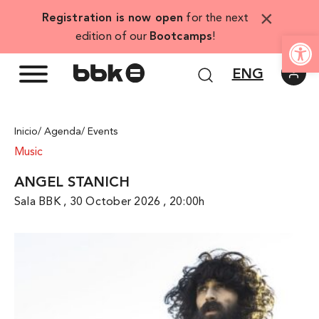
Skip
×
Registration is now open
for the next
to
Open
edition of our
Bootcamps
!
content
ENG
Inicio
/ Agenda
/ Events
Music
ANGEL STANICH
Sala BBK , 30 October 2026 , 20:00h