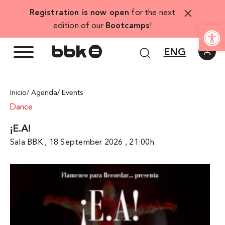
Skip
×
Registration is now open
for the next
to
Open
edition of our
Bootcamps
!
content
ENG
Inicio
/ Agenda
/ Events
Dance
¡E.A!
Sala BBK , 18 September 2026 , 21:00h