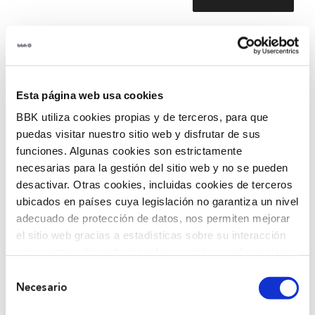
E.A! is a performance born from the raw,
unfiltered reality of Alzheimer’s disease.
Closely connected to the Gogorarazteko
Esta página web usa cookies
Therapeutic Flamenco Project,
Oroigarri…
BBK utiliza cookies propias y de terceros, para que
Oroigarri baten koplak
can be considered its
puedas visitar nuestro sitio web y disfrutar de sus
prequel.
funciones. Algunas cookies son estrictamente
necesarias para la gestión del sitio web y no se pueden
It tells the story of the creative process and
desactivar. Otras cookies, incluidas cookies de terceros
how a caregiver (Paco Mora) transforms his
ubicados en países cuya legislación no garantiza un nivel
mother Carmen Mora’s journey with Alzheimer’s
adecuado de protección de datos, nos permiten mejorar
into a process of living with the disease in a less
el sitio web gracias a estadísticas sobre su interacción
con nuestro sitio web, recordar su visita y poder mejorar
painful way, finding shared paths that allow
sus intereses. Además, compartimos información sobre
them to remain connected.
Selección
el uso que haga del sitio web con nuestros partners de
Necesario
de
análisis web , quienes pueden combinarla con otra
The performance features four characters: The
consentimiento