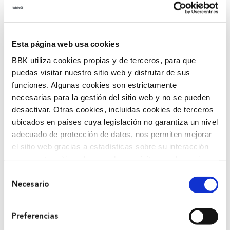
Esta página web usa cookies
BBK utiliza cookies propias y de terceros, para que
puedas visitar nuestro sitio web y disfrutar de sus
funciones. Algunas cookies son estrictamente
necesarias para la gestión del sitio web y no se pueden
desactivar. Otras cookies, incluidas cookies de terceros
ubicados en países cuya legislación no garantiza un nivel
adecuado de protección de datos, nos permiten mejorar
el sitio web gracias a estadísticas sobre su interacción
con nuestro sitio web, recordar su visita y poder mejorar
sus intereses. Además, compartimos información sobre
Selección
el uso que haga del sitio web con nuestros partners de
Necesario
de
análisis web , quienes pueden combinarla con otra
consentimiento
información que les haya proporcionado o que hayan
Preferencias
recopilado a partir del uso que haya hecho de sus
Buy ticket