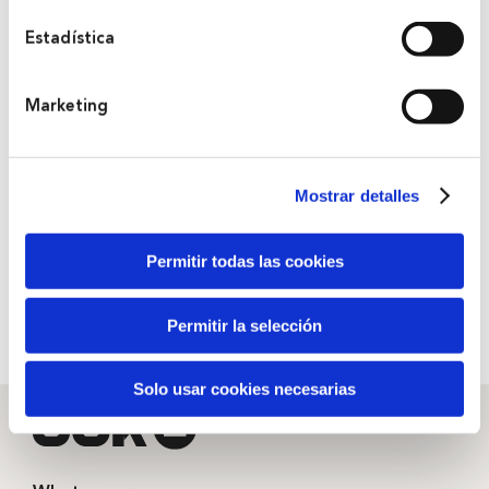
servicios. A continuación, puede seleccionar sus
preferencias.
Estadística
Theater in Basque.
Marketing
Breaking news! Renata has died and come back to life.
Yes, Renata dies and resurrects: this week she has done
it 115 times. A mystery to the scientific community; a
Mostrar detalles
God to many others. She has just reached number 116
after a flowerpot fell on her head. Don’t worry, she will
Permitir todas las cookies
come back to life in a minute.
Permitir la selección
You can download the play’s dossier
HERE.
Solo usar cookies necesarias