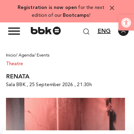
Skip
×
Registration is now open
for the next
to
Open
edition of our
Bootcamps
!
content
ENG
Inicio
/ Agenda
/ Events
Theatre
RENATA
Sala BBK , 25 September 2026 , 21:30h