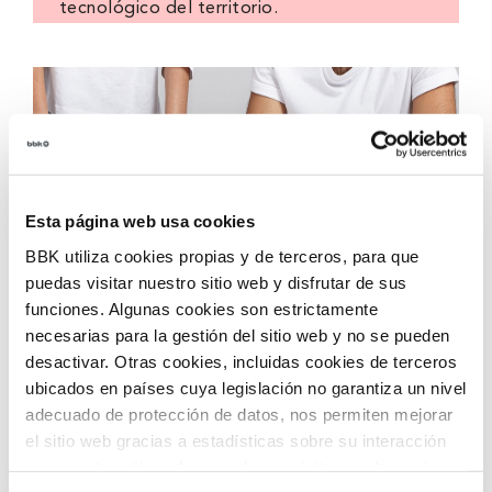
tecnológico del territorio.
Esta página web usa cookies
BBK utiliza cookies propias y de terceros, para que
puedas visitar nuestro sitio web y disfrutar de sus
funciones. Algunas cookies son estrictamente
necesarias para la gestión del sitio web y no se pueden
Convocatoria de ayudas
desactivar. Otras cookies, incluidas cookies de terceros
ubicados en países cuya legislación no garantiza un nivel
Convocatoria de ayudas para impulsar la
adecuado de protección de datos, nos permiten mejorar
incorporación de tecnologías innovadoras en
el sitio web gracias a estadísticas sobre su interacción
entidades del tercer sector, con el objetivo
con nuestro sitio web, recordar su visita y poder mejorar
de acelerar la transformación social en