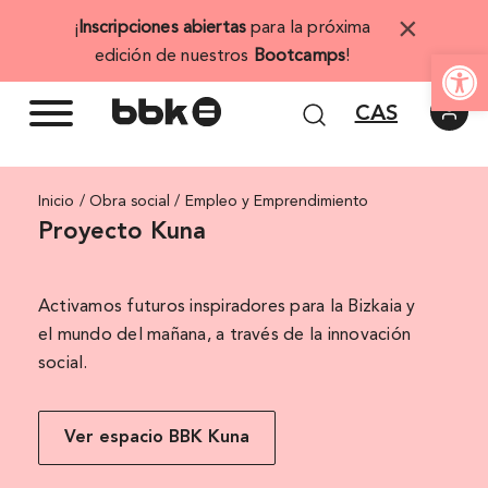
Saltar
×
¡
Inscripciones abiertas
para la próxima
al
Abrir 
edición de nuestros
Bootcamps
!
contenido
CAS
Inicio
Empleo y Emprendimiento
Proyecto Kuna
Activamos futuros inspiradores para la Bizkaia y
el mundo del mañana, a través de la innovación
social.
Ver espacio BBK Kuna