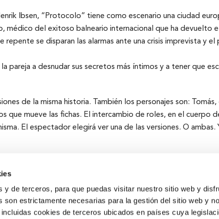
nrik Ibsen, “Protocolo” tiene como escenario una ciudad europe
do, médico del exitoso balneario internacional que ha devuelto e
de repente se disparan las alarmas ante una crisis imprevista y e
a la pareja a desnudar sus secretos más íntimos y a tener que e
nes de la misma historia. También los personajes son: Tomás, e
s que mueve las fichas. El intercambio de roles, en el cuerpo d
misma. El espectador elegirá ver una de las versiones. O ambas. 
ies
s y de terceros, para que puedas visitar nuestro sitio web y disf
 son estrictamente necesarias para la gestión del sitio web y n
 incluidas cookies de terceros ubicados en países cuya legislac