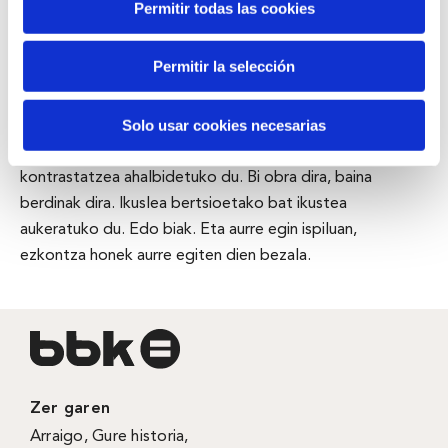
Permitir todas las cookies
Baina “Protocolo” are gehiago da, historia beraren bi
bertsio jasotzen baititu. Pertsonaiak hauek ere badira:
Permitir la selección
Tomas, hiriko alkate ezaguna, eta haren emazte Petra,
bainuetxeko doktorea. Fitxak mugitzen dituen
Solo usar cookies necesarias
generoen afinazio sinple bat. Rol-trukeak, interprete
berberen gorputzean, gatazka baten bi ikuspegi
kontrastatzea ahalbidetuko du. Bi obra dira, baina
berdinak dira. Ikuslea bertsioetako bat ikustea
aukeratuko du. Edo biak. Eta aurre egin ispiluan,
ezkontza honek aurre egiten dien bezala.
Zer garen
Arraigo
,
Gure historia
,