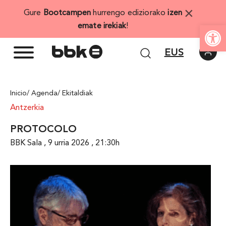
Skip
×
Gure
Bootcampen
hurrengo ediziorako
izen
to
Open
emate irekiak
!
content
EUS
Inicio
/ Agenda
/ Ekitaldiak
Antzerkia
PROTOCOLO
BBK Sala , 9 urria 2026 , 21:30h