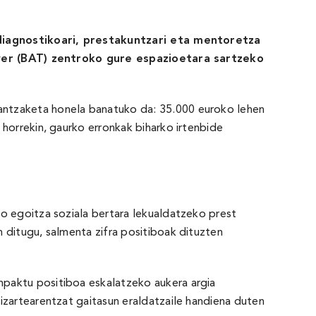
diagnostikoari, prestakuntzari eta mentoretza
er (BAT) zentroko gure espazioetara sartzeko
nantzaketa honela banatuko da: 35.000 euroko lehen
horrekin, gaurko erronkak biharko irtenbide
do egoitza soziala bertara lekualdatzeko prest
 ditugu, salmenta zifra positiboak dituzten
npaktu positiboa eskalatzeko aukera argia
izartearentzat gaitasun eraldatzaile handiena duten