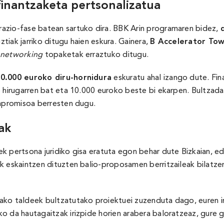
finantzaketa pertsonalizatua
azio-fase batean sartuko dira. BBK Arin programaren bidez,
iak jarriko ditugu haien eskura. Gainera,
B Accelerator Tow
networking
topaketak erraztuko ditugu.
0.000 euroko diru-hornidura
eskuratu ahal izango dute. Fi
 hirugarren bat eta 10.000 euroko beste bi ekarpen. Bultzada 
onpromisoa berresten dugu.
ak
k pertsona juridiko gisa eratuta egon behar dute Bizkaian, e
k eskaintzen dituzten balio-proposamen berritzaileak bilatzen
ako taldeek bultzatutako proiektuei zuzenduta dago, euren i
o da hautagaitzak irizpide horien arabera baloratzeaz, gure g