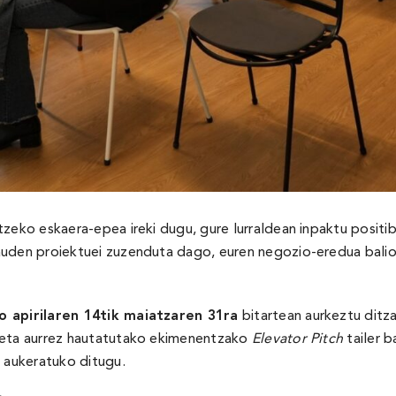
tzeko eskaera-epea ireki dugu, gure lurraldean inpaktu positi
uden proiektuei zuzenduta dago, euren negozio-eredua balioz
o apirilaren 14tik maiatzaren 31ra
bitartean aurkeztu ditz
t eta aurrez hautatutako ekimenentzako
Elevator Pitch
tailer b
k aukeratuko ditugu.