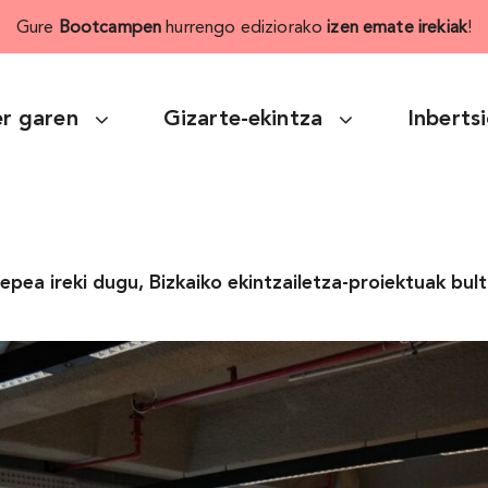
Gure
Bootcampen
hurrengo ediziorako
izen emate irekiak
!
r garen
Gizarte-ekintza
Inberts
epea ireki dugu, Bizkaiko ekintzailetza-proiektuak bu