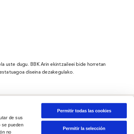
la uste dugu. BBK Arin ekintzaileei bide horretan
restatuagoa diseina dezakegulako.
Permitir todas las cookies
rutar de sus
o se pueden
Guneak
Permitir la selección
ión no