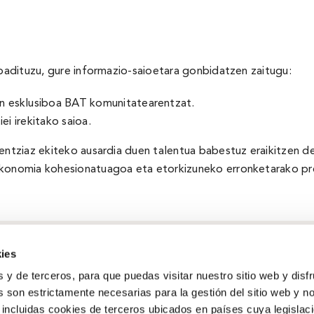
 badituzu, gure informazio-saioetara gonbidatzen zaitugu:
 esklusiboa BAT komunitatearentzat.
ei irekitako saioa.
entziaz ekiteko ausardia duen talentua babestuz eraikitzen de
 ekonomia kohesionatuagoa eta etorkizuneko erronketarako p
ies
s y de terceros, para que puedas visitar nuestro sitio web y disf
 son estrictamente necesarias para la gestión del sitio web y n
Gizarte-ekintza
 incluidas cookies de terceros ubicados en países cuya legislac