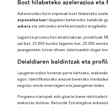
Bost hilabeteko azelerazioa eta 
Aukeratutako bost enpresak bost hilabeteko azeler
espezializatuari
dagokien beharrezko baliabide guzt
aukera
eta sektoreko erreferentziazko eragileekin
Laguntza-prozesu hori amaitutakoan, proiektuek
10
sari bat, 25.000 euroko bigarren bat, 20.000 euroko
jasangarriekin lotzen dituen talentuarekin dugun k
Deialdiaren baldintzak eta profil
Laugarren edizio honetan parte hartzeko, erakundee
egon. Identifikatutako arazoei benetako irtenbidea
negozio-eredu errentagarri eta jasangarrien bidez.
Programa startupek edo gizarte-barne-ekintzailetz
erakusten dutenei. Batzorde Estrategikoa arduratuk