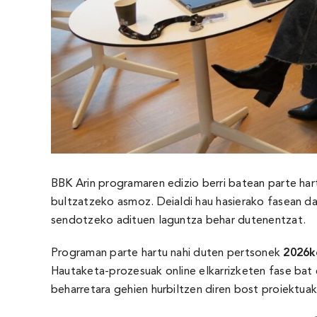
BBK Arin programaren edizio berri batean parte har
bultzatzeko asmoz. Deialdi hau hasierako fasean da
sendotzeko adituen laguntza behar dutenentzat.
Programan parte hartu nahi duten pertsonek
2026k
Hautaketa-prozesuak online elkarrizketen fase ba
beharretara gehien hurbiltzen diren bost proiektua