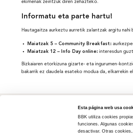
ekimenak zeintzuk diren zehazteko.
Informatu eta parte hartu!
Hautagaitza aurkeztu aurretik zalantzak argitu nahi
Maiatzak 5 – Community Breakfast:
aurkezpen
Maiatzak 12 – Info Day online:
interesdun guzti
Bizkaiaren etorkizuna gizarte- eta ingurumen-kontzi
bakarrik ez daudela esateko modua da, elkarrekin
Esta página web usa cook
BBK utiliza cookies propia
funciones. Algunas cookies
Zer garen
desactivar. Otras cookies,