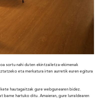
boa sortu nahi duten ekintzailetza-ekimenak
tatzeko eta merkatura irten aurretik euren egitura
akete hautagaitzak
gure webgunearen
bidez.
at barne hartuko ditu. Amaieran, gure lurraldearen