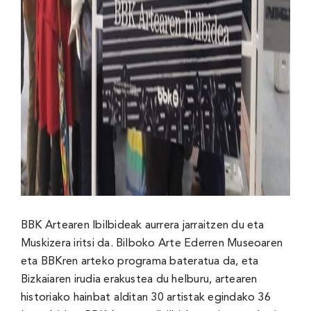
BBK Artearen Ibilbideak aurrera jarraitzen du eta
Muskizera iritsi da. Bilboko Arte Ederren Museoaren
eta BBKren arteko programa bateratua da, eta
Bizkaiaren irudia erakustea du helburu, artearen
historiako hainbat alditan 30 artistak egindako 36