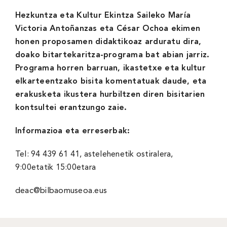
Hezkuntza eta Kultur Ekintza Saileko María
Victoria Antoñanzas eta César Ochoa ekimen
honen proposamen didaktikoaz arduratu dira,
doako bitartekaritza-programa bat abian jarriz.
Programa horren barruan, ikastetxe eta kultur
elkarteentzako bisita komentatuak daude, eta
erakusketa ikustera hurbiltzen diren bisitarien
kontsultei erantzungo zaie.
Informazioa eta erreserbak:
Tel: 94 439 61 41, astelehenetik ostiralera,
9:00etatik 15:00etara
deac@bilbaomuseoa.eus