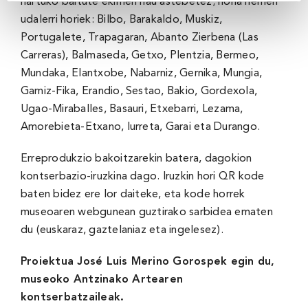
hartuko baitute ekimen hau astebetez; hona hemen
udalerri horiek: Bilbo, Barakaldo, Muskiz,
Portugalete, Trapagaran, Abanto Zierbena (Las
Carreras), Balmaseda, Getxo, Plentzia, Bermeo,
Mundaka, Elantxobe, Nabarniz, Gernika, Mungia,
Gamiz-Fika, Erandio, Sestao, Bakio, Gordexola,
Ugao-Miraballes, Basauri, Etxebarri, Lezama,
Amorebieta-Etxano, Iurreta, Garai eta Durango.
Erreprodukzio bakoitzarekin batera, dagokion
kontserbazio-iruzkina dago. Iruzkin hori QR kode
baten bidez ere lor daiteke, eta kode horrek
museoaren webgunean guztirako sarbidea ematen
du (euskaraz, gaztelaniaz eta ingelesez).
Proiektua José Luis Merino Gorospek egin du,
museoko Antzinako Artearen
kontserbatzaileak.