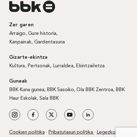
Zer garen
Arraigo
,
Gure historia
,
Kanpainak
, Gardentasuna
Gizarte-ekintza
Kultura
,
Pertsonak
,
Lurraldea
,
Ekintzailetza
Guneak
BBK Kuna gunea
,
BBK Sasoiko
,
Ola BBK Zentroa
,
BBK
Haur Eskolak
,
Sala BBK
Cookien politika
·
Pribatutasun politika
·
Legezko