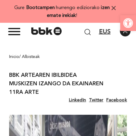
Skip
×
Gure
Bootcampen
hurrengo ediziorako
izen
to
Open
emate irekiak
!
content
EUS
Inicio
/ Albisteak
BBK ARTEAREN IBILBIDEA
MUSKIZEN IZANGO DA EKAINAREN
11RA ARTE
LinkedIn
Twitter
Facebook