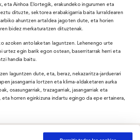
ak, eta Ainhoa Elortegik, erakundeko ingurumen eta
ztu dituzte, sektorea erabakigarria baita lurraldearen
arbiko ahuntzen artaldea jagoten dute, eta horien
aren bidez merkaturatzen dituztenak.
ako azoken antolaketan laguntzen. Lehenengo urte
urtez egin barik egon ostean, baserritarrak herri eta
tzi handia baitu.
n laguntzen dute, eta, beraz, nekazaritza-jarduerari
apen jasangarria lortzen eta klima-aldaketaren aurka
k, osasungarriak, trazagarriak, jasangarriak eta
, eta horren eginkizuna indartu egingo da epe ertainera,