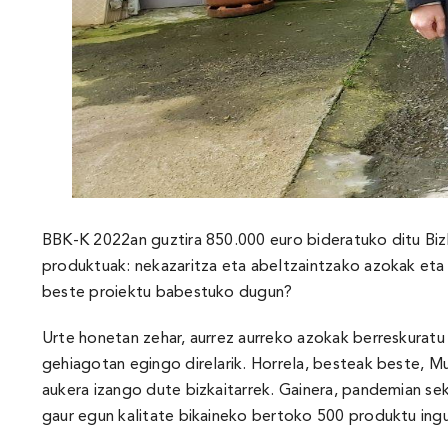
BBK-K 2022an guztira 850.000 euro bideratuko ditu Bizk
produktuak: nekazaritza eta abeltzaintzako azokak et
beste proiektu babestuko dugun?
Urte honetan zehar, aurrez aurreko azokak berreskurat
gehiagotan egingo direlarik. Horrela, besteak beste, 
aukera izango dute bizkaitarrek. Gainera, pandemian 
gaur egun kalitate bikaineko bertoko 500 produktu ingu