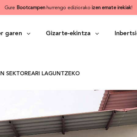
Gure
Bootcampen
hurrengo ediziorako
izen emate irekiak
!
r garen
Gizarte-ekintza
Inberts
HEN SEKTOREARI LAGUNTZEKO