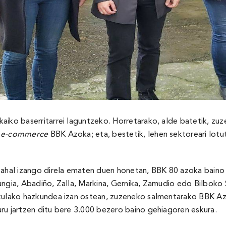
aiko baserritarrei laguntzeko. Horretarako, alde batetik, zuz
a
e-commerce
BBK Azoka; eta, bestetik, lehen sektoreari lot
u ahal izango direla ematen duen honetan, BBK 80 azoka baino
Mungia, Abadiño, Zalla, Markina, Gernika, Zamudio edo Bilb
sekulako hazkundea izan ostean, zuzeneko salmentarako BBK 
ru jartzen ditu bere 3.000 bezero baino gehiagoren eskura.