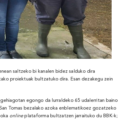
enean saltzeko bi kanalen bidez salduko dira
utako proiektuak bultzatuko dira. Esan dezakegu zein
 gehiagotan egongo da lurraldeko 65 udalerritan baino
oko San Tomas bezalako azoka enblematikoez gozatzeko
Azoka
online
plataforma bultzatzen jarraituko du BBK-k;