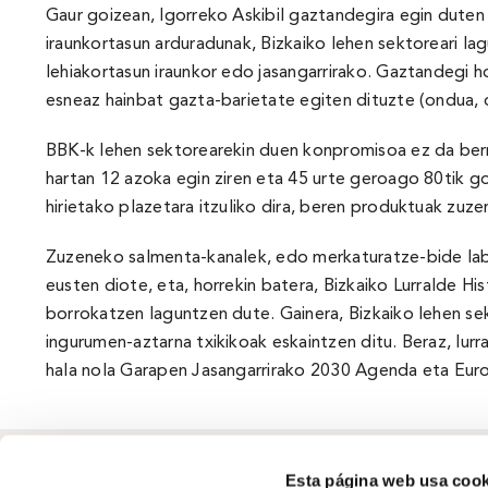
Gaur goizean, Igorreko Askibil gaztandegira egin duten
iraunkortasun arduradunak, Bizkaiko lehen sektoreari la
lehiakortasun iraunkor edo jasangarrirako. Gaztandegi 
esneaz hainbat gazta-barietate egiten dituzte (ondua,
BBK-k lehen sektorearekin duen konpromisoa ez da berr
hartan 12 azoka egin ziren eta 45 urte geroago 80tik go
hirietako plazetara itzuliko dira, beren produktuak zuze
Zuzeneko salmenta-kanalek, edo merkaturatze-bide labu
eusten diote, eta, horrekin batera, Bizkaiko Lurralde H
borrokatzen laguntzen dute. Gainera, Bizkaiko lehen sek
ingurumen-aztarna txikikoak eskaintzen ditu. Beraz, lur
hala nola Garapen Jasangarrirako 2030 Agenda eta Eur
Esta página web usa cook