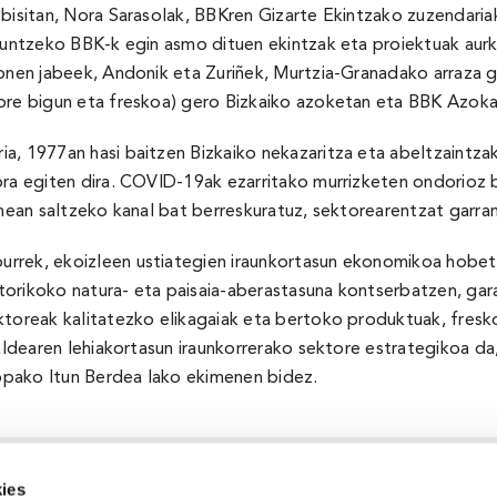
 bisitan, Nora Sarasolak, BBKren Gizarte Ekintzako zuzendari
guntzeko BBK-k egin asmo dituen ekintzak eta proiektuak aurke
honen jabeek, Andonik eta Zuriñek, Murtzia-Granadako arraza g
 ore bigun eta freskoa) gero Bizkaiko azoketan eta BBK Azok
ia, 1977an hasi baitzen Bizkaiko nekazaritza eta abeltzaintz
ra egiten dira. COVID-19ak ezarritako murrizketen ondorioz bi 
nean saltzeko kanal bat berreskuratuz, sektorearentzat garran
rrek, ekoizleen ustiategien iraunkortasun ekonomikoa hobetze
istorikoko natura- eta paisaia-aberastasuna kontserbatzen, gar
toreak kalitatezko elikagaiak eta bertoko produktuak, freskoa
raldearen lehiakortasun iraunkorrerako sektore estrategikoa da
opako Itun Berdea lako ekimenen bidez.
ies