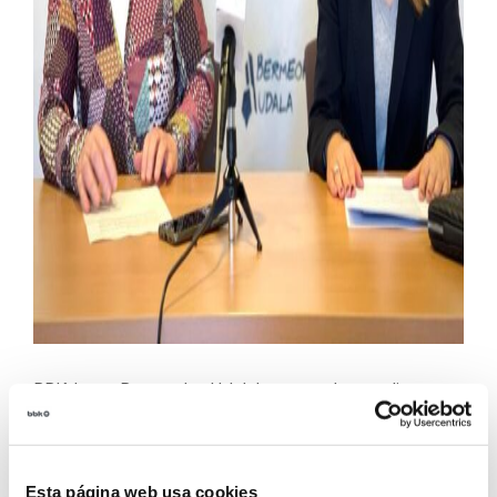
BBK-k eta Bermeoko Udalak gaur aurkeztu dituzte
2023an “Herriz Herri” programaren babespean
herrian egingo diren inpaktu sozial edo gizarte-eragin
positiboko ekimenak. BBK-k 2022an Trapagaranen
Esta página web usa cookies