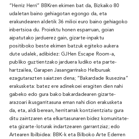
“Herriz Herri” BBKren ekimen bat da, Bizkaiko 80
udaletan baino gehiagotan egongo da, eta
erakundearen aldetik 36 milioi euro baino gehiagoko
inbertsioa du. Proiektu honen esparruan, goian
aipatutako jarduerez gain, gizarte-inpaktu
positiboko beste ekimen batzuk egiteko aukera
dute udalek, adibidez: GJHen Escape Room-a,
publiko guztientzako jarduera ludiko eta parte-
hartzailea, Garapen Jasangarrirako Helburuak
ezagutarazten saiatzen dena; “Bakardade Ikusezina”
erakusketa: batez ere adinekoei eragiten dien nahi
gabeko edo gura bako bakardadearen gizarte-
arazoari ikusgarritasuna eman nahi dion erakusketa
da, eta, aldi berean, herritarrak kontzientziatu gura
ditu zaintzaren eta elkartasunaren bidez komunitate-
eta gizarte-loturak indartzearen garrantziaz; edo
Artearen Ibilbidea: BBK-k eta Bilboko Arte Ederren