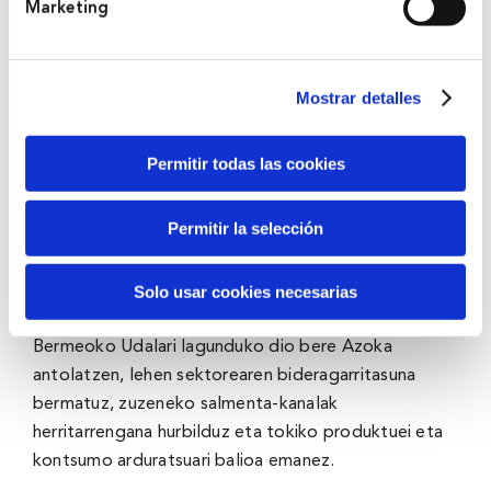
Marketing
eskaria sustatzeko edo beren salmenta-kanalak
zabaltzeko tresnak eskainiko dizkie.
Mostrar detalles
Bestalde, Eten Digital tailerrak eten edo arrakala
digitalak heldu eta adinekoengan dituen ondorio
negatiboak minimizatzeko lan egiten du, beren
Permitir todas las cookies
smartphoneen eta kolektiboarentzat interesgarriak
diren aplikazio batzuen (hala nola SOS Deiak,
Permitir la selección
Osakidetza, WhatsApp edo online bankaren
aplikazioen) oinarrizko erabileraren bidez.
Solo usar cookies necesarias
Eta, azkenik, Azokak proiektuari esker, BBK-k
Bermeoko Udalari lagunduko dio bere Azoka
antolatzen, lehen sektorearen bideragarritasuna
bermatuz, zuzeneko salmenta-kanalak
herritarrengana hurbilduz eta tokiko produktuei eta
kontsumo arduratsuari balioa emanez.