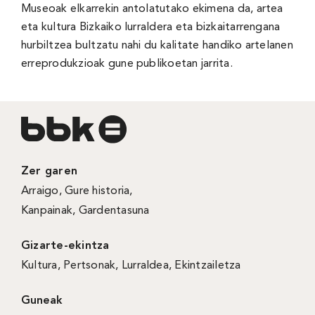
Museoak elkarrekin antolatutako ekimena da, artea
eta kultura Bizkaiko lurraldera eta bizkaitarrengana
hurbiltzea bultzatu nahi du kalitate handiko artelanen
erreprodukzioak gune publikoetan jarrita.
Zer garen
Arraigo
,
Gure historia
,
Kanpainak
, Gardentasuna
Gizarte-ekintza
Kultura
,
Pertsonak
,
Lurraldea
,
Ekintzailetza
Guneak