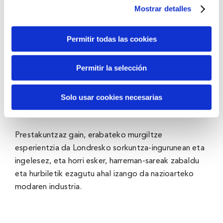
Mostrar detalles
Esperientziak Moda Diseinu Aurreratuko
ikastaro trinko
bat barne hartzen du, eta
Permitir todas las cookies
hautatutako pertsonek beren proiektuan lan egin eta
ikuspegi profesionalago eta globalago batekin
Permitir la selección
garatu ahal izango dute. Programaren barruan
sartzen dira sorkuntza-zuzendaritza, prozesu
Solo usar cookies necesarias
teknikoak eta berrikuntza, eraikuntza-teknikak,
banakako aholkularitza eta bilduma-analisia.
Prestakuntzaz gain, erabateko murgiltze
esperientzia da Londresko sorkuntza-ingurunean eta
ingelesez, eta horri esker, harreman-sareak zabaldu
eta hurbiletik ezagutu ahal izango da nazioarteko
modaren industria.