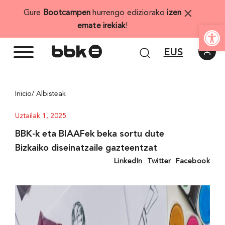
Skip
×
Gure
Bootcampen
hurrengo ediziorako
izen
to
Open
emate irekiak
!
content
EUS
Inicio
/ Albisteak
Uztailak 1, 2025
BBK-k eta BIAAFek beka sortu dute
Bizkaiko diseinatzaile gazteentzat
LinkedIn
Twitter
Facebook