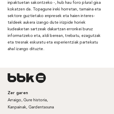
inpaktuetan sakontzeko -, hub hau foro plural gisa
kokatzen da. Topagune ireki horretan, tamaina eta
sektore guztietako enpresek eta haien interes-
taldeek aukera izango dute irizpide horiek
kudeaketan sartzeak dakartzan erronkei buruz
informatzeko eta, aldi berean, trebatu, ezagutzak
eta tresnak eskuratu eta esperientziak partekatu
ahal izango dituzte.
Zer garen
Arraigo
,
Gure historia
,
Kanpainak
, Gardentasuna