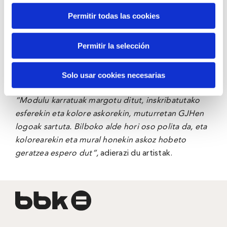
hasiko da murala egiten.
Permitir todas las cookies
Epaimahaiak proposamenaren freskotasuna
nabarmendu du, izugarri koloretsua eta
Permitir la selección
harmoniatsua, non protagonistak tunelaren azalera
konplexura oso ondo egokituko diren forma
Solo usar cookies necesarias
geometrikoak diren.
“Modulu karratuak margotu ditut, inskribatutako
esferekin eta kolore askorekin, muturretan GJHen
logoak sartuta. Bilboko alde hori oso polita da, eta
kolorearekin eta mural honekin askoz hobeto
geratzea espero dut”,
adierazi du artistak.