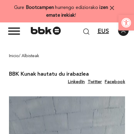
Skip
×
Gure
Bootcampen
hurrengo ediziorako
izen
to
Open
emate irekiak
!
content
EUS
Inicio
/ Albisteak
BBK Kunak hautatu du irabazlea
LinkedIn
Twitter
Facebook