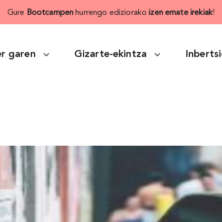
Gure
Bootcampen
hurrengo ediziorako
izen emate irekiak
!
r garen
Gizarte-ekintza
Inberts