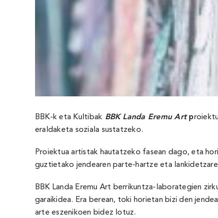
BBK-k eta Kultibak
BBK Landa Eremu Art
p
roiekt
eraldaketa soziala sustatzeko.
Proiektua artistak hautatzeko fasean dago, eta hori
guztietako jendearen parte-hartze eta lankidetzare
BBK Landa Eremu Art berrikuntza-laborategien zirkui
garaikidea. Era berean, toki horietan bizi den jend
arte eszenikoen bidez lotuz.