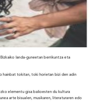
z Bizkaiko landa-guneetan berrikuntza eta
 hainbat tokitan, toki horietan bizi den adin
ezko elementu gisa balioesten du kultura
nea arte bisualen, musikaren, literaturaren edo