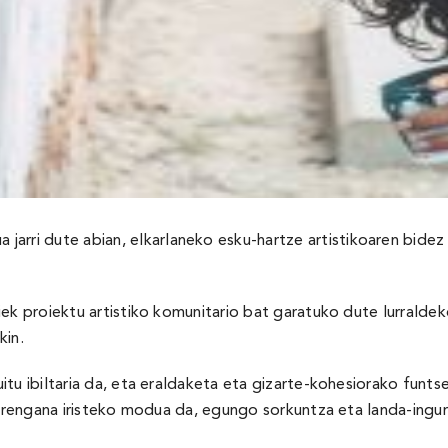
ua jarri dute abian, elkarlaneko esku-hartze artistikoaren bide
ek proiektu artistiko komunitario bat garatuko dute lurraldeko
kin.
tu ibiltaria da, eta eraldaketa eta gizarte-kohesiorako funts
earengana iristeko modua da, egungo sorkuntza eta landa-inguru