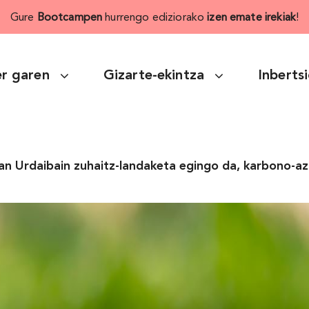
Gure
Bootcampen
hurrengo ediziorako
izen emate irekiak
!
r garen
Gizarte-ekintza
Inberts
n Urdaibain zuhaitz-landaketa egingo da, karbono-a