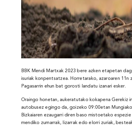
BBK Mendi Martxak 2023 bere azken etapetan dago, 
isuriak konpentsatzea. Horretarako, azaroaren 11n 
Pagasarrin ehun bat gorosti landatu izanari esker.
Oraingo honetan, aukeratutako kokapena Gerekiz ing
autobusez egingo da, goizeko 09:00etan Mungiako M
Bizkaiaren ezaugarri diren baso mistoetako espezie b
mendiko zumarrak, lizarrak edo elorri zuriak, bestea