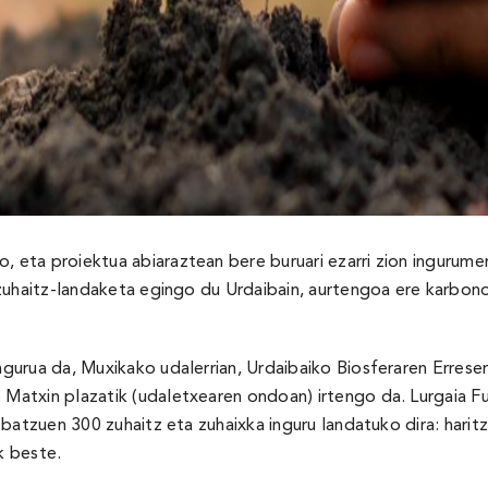
eta proiektua abiaraztean bere buruari ezarri zion ingurum
zuhaitz-landaketa egingo du Urdaibain, aurtengoa ere karbono 
urua da, Muxikako udalerrian, Urdaibaiko Biosferaren Erreserb
atxin plazatik (udaletxearen ondoan) irtengo da. Lurgaia Fun
atzuen 300 zuhaitz eta zuhaixka inguru landatuko dira: haritza
k beste.