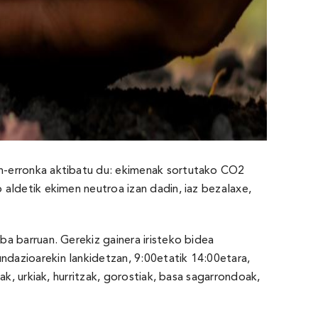
en-erronka aktibatu du: ekimenak sortutako CO2
aldetik ekimen neutroa izan dadin, iaz bezalaxe,
a barruan. Gerekiz gainera iristeko bidea
dazioarekin lankidetzan, 9:00etatik 14:00etara,
k, urkiak, hurritzak, gorostiak, basa sagarrondoak,