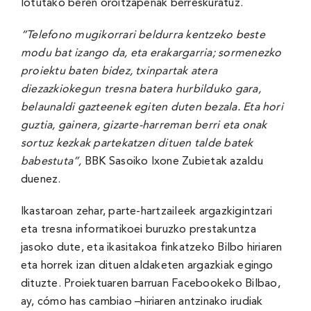
lotutako beren oroitzapenak berreskuratuz.
“Telefono mugikorrari beldurra kentzeko beste
modu bat izango da, eta erakargarria; sormenezko
proiektu baten bidez, txinpartak atera
diezazkiokegun tresna batera hurbilduko gara,
belaunaldi gazteenek egiten duten bezala. Eta hori
guztia, gainera, gizarte-harreman berri eta onak
sortuz kezkak partekatzen dituen talde batek
babestuta”,
BBK Sasoiko Ixone Zubietak azaldu
duenez.
Ikastaroan zehar, parte-hartzaileek argazkigintzari
eta tresna informatikoei buruzko prestakuntza
jasoko dute, eta ikasitakoa finkatzeko Bilbo hiriaren
eta horrek izan dituen aldaketen argazkiak egingo
dituzte. Proiektuaren barruan Facebookeko
Bilbao,
ay, cómo has cambiao
–hiriaren antzinako irudiak