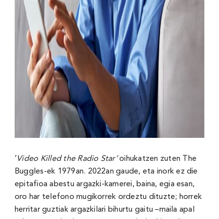
‘
Video Killed the Radio Star’
oihukatzen zuten The
Buggles-ek 1979an. 2022an gaude, eta inork ez die
epitafioa abestu argazki-kamerei, baina, egia esan,
oro har telefono mugikorrek ordeztu dituzte; horrek
herritar guztiak argazkilari bihurtu gaitu –maila apal