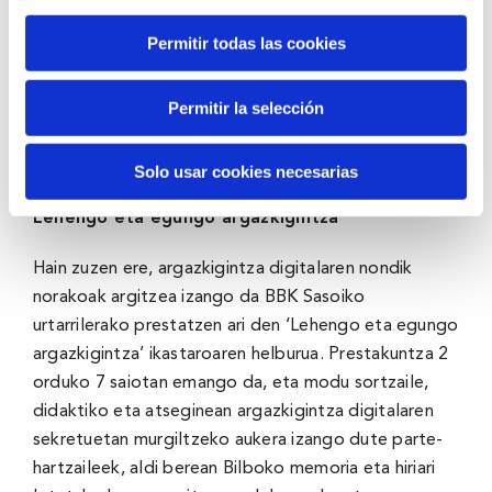
aplikatuz, han WhatsAppa erabiltzen ikasteko saioak
Permitir todas las cookies
antolatzen dira, edo Google Maps-en ez galtzeko,
Osakidetzaren webgunetik airoso irteteko, baita
Permitir la selección
mugikorrean gordetzen dituzten argazkiak
kudeatzeko (memoria askatu, hodeian gorde,
inprimatu…) saioak ere.
Solo usar cookies necesarias
Lehengo eta egungo argazkigintza
Hain zuzen ere, argazkigintza digitalaren nondik
norakoak argitzea izango da BBK Sasoiko
urtarrilerako prestatzen ari den ‘Lehengo eta egungo
argazkigintza’ ikastaroaren helburua. Prestakuntza 2
orduko 7 saiotan emango da, eta modu sortzaile,
didaktiko eta atseginean argazkigintza digitalaren
sekretuetan murgiltzeko aukera izango dute parte-
hartzaileek, aldi berean Bilboko memoria eta hiriari