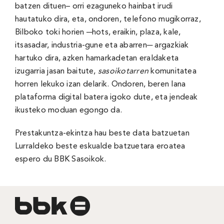
batzen dituen– orri ezaguneko hainbat irudi
hautatuko dira, eta, ondoren, telefono mugikorraz,
Bilboko toki horien ─hots, eraikin, plaza, kale,
itsasadar, industria-gune eta abarren─ argazkiak
hartuko dira, azken hamarkadetan eraldaketa
izugarria jasan baitute,
sasoikotarren
komunitatea
horren lekuko izan delarik. Ondoren, beren lana
plataforma digital batera igoko dute, eta jendeak
ikusteko moduan egongo da.
Prestakuntza-ekintza hau beste data batzuetan
Lurraldeko beste eskualde batzuetara eroatea
espero du BBK Sasoikok.