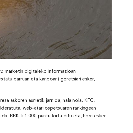
to
marketin digitaleko informazioan
estatu barruan eta kanpoan) goretsiari esker,
sa askoren aurretik jarri da, hala nola, KFC,
lderatuta, web-atari ospetsuaren rankingean
 da. BBK-k 1.000 puntu lortu ditu eta, horri esker,