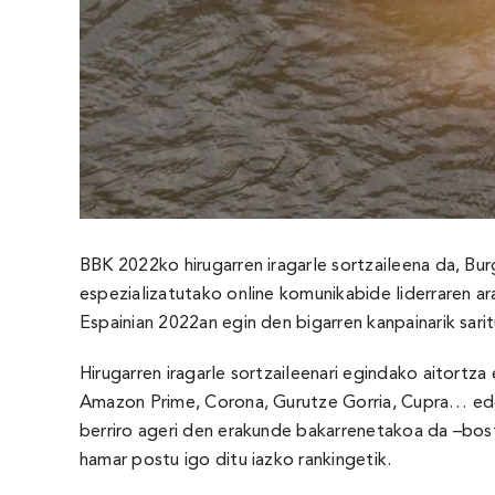
BBK 2022ko hirugarren iragarle sortzaileena da, Bur
espezializatutako online komunikabide liderraren ar
Espainian 2022an egin den bigarren kanpainarik saritu
Hirugarren iragarle sortzaileenari egindako aitortz
Amazon Prime, Corona, Gurutze Gorria, Cupra… edo 
berriro ageri den erakunde bakarrenetakoa da –bost ba
hamar postu igo ditu iazko rankingetik.