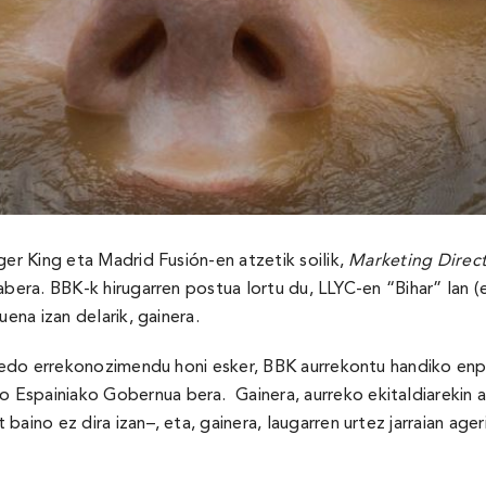
ger King eta Madrid Fusión-en atzetik soilik,
Marketing Direc
abera. BBK-k hirugarren postua lortu du, LLYC-en “Bihar” lan (
ena izan delarik, gainera.
a edo errekonozimendu honi esker, BBK aurrekontu handiko enpre
Espainiako Gobernua bera. Gainera, aurreko ekitaldiarekin a
ino ez dira izan–, eta, gainera, laugarren urtez jarraian ageri