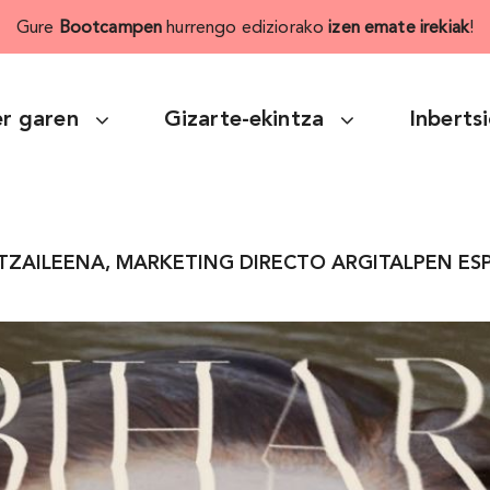
Gure
Bootcampen
hurrengo ediziorako
izen emate irekiak
!
r garen
Gizarte-ekintza
Inberts
TZAILEENA, MARKETING DIRECTO ARGITALPEN ES