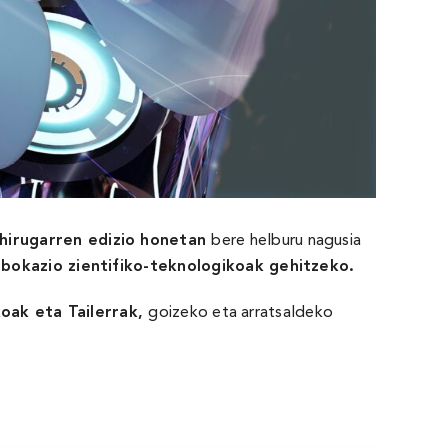
 hirugarren edizio honetan
bere helburu nagusia
 bokazio zientifiko-teknologikoak gehitzeko.
oak eta Tailerrak,
goizeko eta arratsaldeko