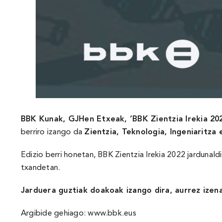
BBK Kunak, GJHen Etxeak, ‘BBK Zientzia Irekia 202
berriro izango da
Zientzia, Teknologia, Ingeniaritza
Edizio berri honetan, BBK Zientzia Irekia 2022 jardunal
txandetan.
Jarduera guztiak doakoak izango dira, aurrez ize
Argibide gehiago:
www.bbk.eus