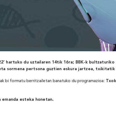
2’ hartuko du uztailaren 14tik 16ra; BBK-k bultzaturiko
 eta sormena pertsona guztien eskura jartzea, txikitatik
diak bi formatu berritzailetan banatuko du programazioa:
Txok
na emanda
esteka honetan
.