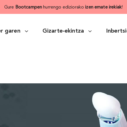
Gure
Bootcampen
hurrengo ediziorako
izen emate irekiak
!
r garen
Gizarte-ekintza
Inberts