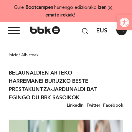
Skip
×
Gure
Bootcampen
hurrengo ediziorako
izen
to
Open
emate irekiak
!
content
EUS
Inicio
/ Albisteak
BELAUNALDIEN ARTEKO
HARREMANEI BURUZKO BESTE
PRESTAKUNTZA-JARDUNALDI BAT
EGINGO DU BBK SASOIKOK
LinkedIn
Twitter
Facebook