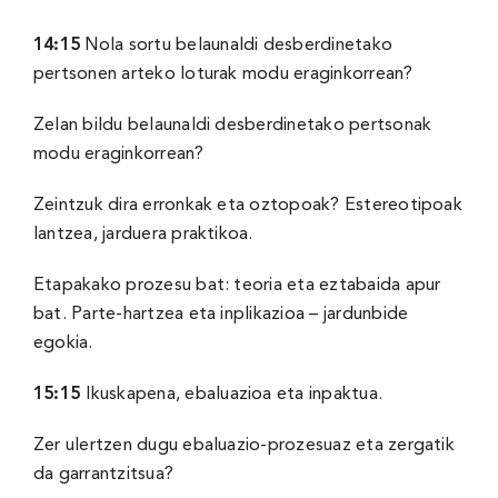
14:
15
Nola sortu belaunaldi desberdinetako
pertsonen arteko loturak modu eraginkorrean?
Zelan bildu belaunaldi desberdinetako pertsonak
modu eraginkorrean?
Zeintzuk dira erronkak eta oztopoak? Estereotipoak
lantzea, jarduera praktikoa.
Etapakako prozesu bat: teoria eta eztabaida apur
bat. Parte-hartzea eta inplikazioa – jardunbide
egokia.
15:
15
Ikuskapena, ebaluazioa eta inpaktua.
Zer ulertzen dugu ebaluazio-prozesuaz eta zergatik
da garrantzitsua?