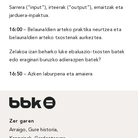
Sarrera (“input”), irteerak (“output”), emaitzak eta
jarduera-inpaktua.
16:
00
– Belaunaldien arteko praktika neurtzea eta
belaunaldien arteko txostenak aurkeztea.
Zelakoa izan beharko luke ebaluazio-txosten batek
edo eraginari buruzko adierazpen batek?
16:
50
– Azken laburpena eta amaiera
Zer garen
Arraigo
,
Gure historia
,