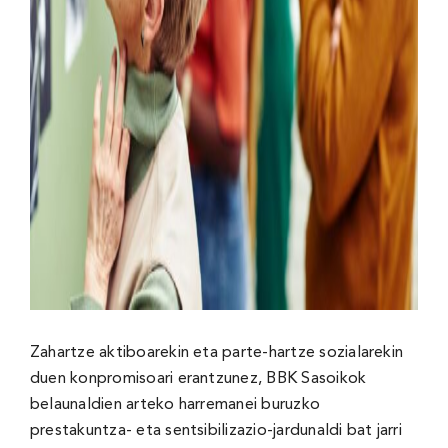
Zahartze aktiboarekin eta parte-hartze sozialarekin
duen konpromisoari erantzunez, BBK Sasoikok
belaunaldien arteko harremanei buruzko
prestakuntza- eta sentsibilizazio-jardunaldi bat jarri