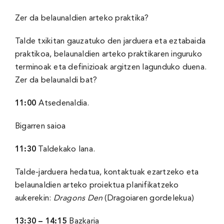
Zer da belaunaldien arteko praktika?
Talde txikitan gauzatuko den jarduera eta eztabaida
praktikoa, belaunaldien arteko praktikaren inguruko
terminoak eta definizioak argitzen lagunduko duena.
Zer da belaunaldi bat?
11:
00
Atsedenaldia.
Bigarren saioa
11:
30
Taldekako lana.
Talde-jarduera hedatua, kontaktuak ezartzeko eta
belaunaldien arteko proiektua planifikatzeko
aukerekin:
Dragons Den
(Dragoiaren gordelekua)
13:30 – 14:
15
Bazkaria