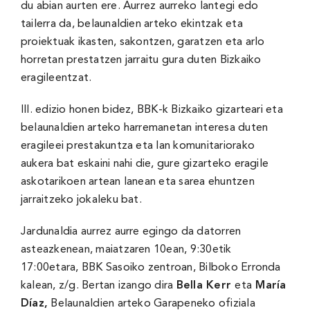
du abian aurten ere. Aurrez aurreko lantegi edo
tailerra da, belaunaldien arteko ekintzak eta
proiektuak ikasten, sakontzen, garatzen eta arlo
horretan prestatzen jarraitu gura duten Bizkaiko
eragileentzat.
III. edizio honen bidez, BBK-k Bizkaiko gizarteari eta
belaunaldien arteko harremanetan interesa duten
eragileei prestakuntza eta lan komunitariorako
aukera bat eskaini nahi die, gure gizarteko eragile
askotarikoen artean lanean eta sarea ehuntzen
jarraitzeko jokaleku bat.
Jardunaldia aurrez aurre egingo da datorren
asteazkenean, maiatzaren 10ean, 9:30etik
17:00etara, BBK Sasoiko zentroan, Bilboko Erronda
kalean, z/g. Bertan izango dira
Bella Kerr
eta
María
Díaz,
Belaunaldien arteko Garapeneko ofiziala