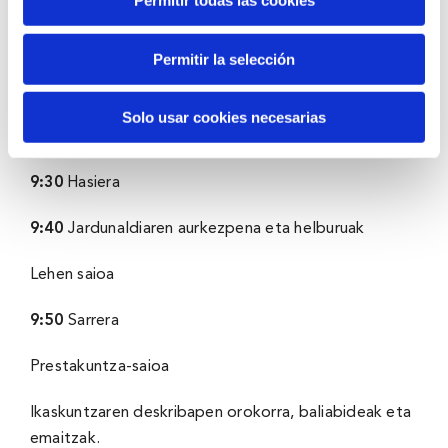
Permitir todas las cookies
Izan ere, Zahartze Aktiboari buruzko Liburu Zurian
Permitir la selección
jasotzen den legez, belaunaldien arteko harremanak
dira zahartze aktiboa lortzeko gakoetako bat.
Solo usar cookies necesarias
PROGRAMA
9:
30
Hasiera
9:
40
Jardunaldiaren aurkezpena eta helburuak
Lehen saioa
9:
50
Sarrera
Prestakuntza-saioa
Ikaskuntzaren deskribapen orokorra, baliabideak eta
emaitzak.