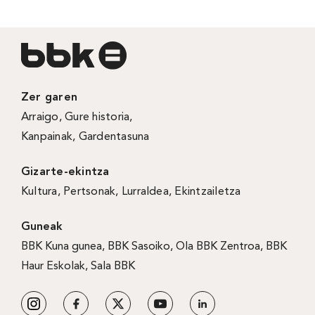
Zer garen
Arraigo
,
Gure historia
,
Kanpainak
, Gardentasuna
Gizarte-ekintza
Kultura
,
Pertsonak
,
Lurraldea
,
Ekintzailetza
Guneak
BBK Kuna gunea
,
BBK Sasoiko
,
Ola BBK Zentroa
,
BBK
Haur Eskolak
,
Sala BBK