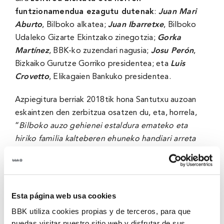
funtzionamendua ezagutu dutenak
:
Juan Mari
Aburto
, Bilboko alkatea;
Juan Ibarretxe
, Bilboko
Udaleko Gizarte Ekintzako zinegotzia;
Gorka
Martínez
, BBK-ko zuzendari nagusia;
Josu Perón
,
Bizkaiko Gurutze Gorriko presidentea; eta
Luis
Crovetto
, Elikagaien Bankuko presidentea.
Azpiegitura berriak 2018tik hona Santutxu auzoan
eskaintzen den zerbitzua osatzen du, eta, horrela,
“
Bilboko auzo gehienei estaldura emateko eta
hiriko familia kalteberen ehuneko handiari arreta
emateko aukera ematen digu
”, nabarmendu dute
proiektuari atxikitako erakundeek. Lagun Gunea
deritzon proiektu honek
hiru helburu nagusi
ditu:
gizarte-kohesioa hobetzea, zerbitzuaren
Esta página web usa cookies
erabiltzaileak duintzea eta elikagaiak
BBK utiliza cookies propias y de terceros, para que
aprobetxatzea
.
puedas visitar nuestro sitio web y disfrutar de sus