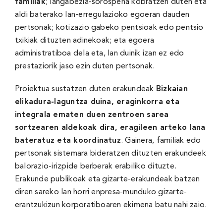
familiak
; langabezia-sorospena kobratzen duten eta
aldi baterako lan-erregulazioko egoeran dauden
pertsonak; kotizazio gabeko pentsioak edo pentsio
txikiak dituzten adinekoak; eta egoera
administratiboa dela eta, lan duinik izan ez edo
prestaziorik jaso ezin duten pertsonak.
Proiektua sustatzen duten erakundeak
Bizkaian
elikadura-laguntza duina, eraginkorra eta
integrala ematen duen zentroen sarea
sortzearen aldekoak dira, eragileen arteko lana
bateratuz eta koordinatuz
. Gainera, familiak edo
pertsonak sistemara bideratzen dituzten erakundeek
balorazio-irizpide berberak erabiliko dituzte.
Erakunde publikoak eta gizarte-erakundeak batzen
diren sareko lan horri enpresa-munduko gizarte-
erantzukizun korporatiboaren ekimena batu nahi zaio.