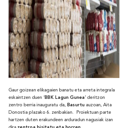
Gaur goizean elikagaien banatu eta arreta integrala
eskaintzen duen ‘
BBK Lagun Gunea
’ deritzon
zentro berria inauguratu da,
Basurtu
auzoan, Aita
Donostia plazako 6. zenbakian.
Proiektuan parte
hartzen duten erakundeen arduradun nagusiak izan
dira
zentroa bisitatu eta horren