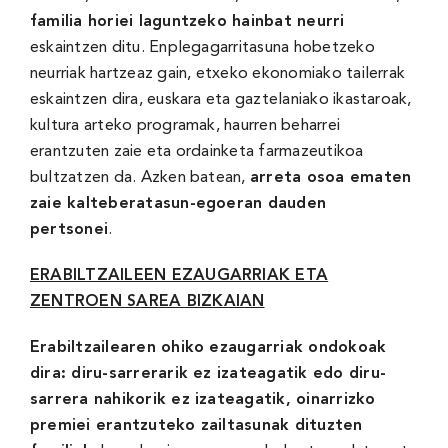
familia horiei laguntzeko hainbat neurri
eskaintzen ditu. Enplegagarritasuna hobetzeko
neurriak hartzeaz gain, etxeko ekonomiako tailerrak
eskaintzen dira, euskara eta gaztelaniako ikastaroak,
kultura arteko programak, haurren beharrei
erantzuten zaie eta ordainketa farmazeutikoa
bultzatzen da. Azken batean,
arreta osoa ematen
zaie kalteberatasun-egoeran dauden
pertsonei
.
ERABILTZAILEEN EZAUGARRIAK ETA
ZENTROEN SAREA BIZKAIAN
Erabiltzailearen ohiko ezaugarriak ondokoak
dira: diru-sarrerarik ez izateagatik edo diru-
sarrera nahikorik ez izateagatik, oinarrizko
premiei erantzuteko zailtasunak dituzten