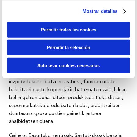
Ekimen berria
erakunde publikoen eta gizarte-
Mostrar detalles
erakundeen arteko koordinazioa eta
ahaleginaren erakusgarria
da. Hala, Bilboko
Permitir todas las cookies
Udalak, BBKren, Bizkaiko Gurutze Gorriaren eta
Bizkaiko Elikagaien Bankuaren partaidetza lagun, eta
Permitir la selección
Victor Tapia Fundazioarekin lankidetzan,
kalteberatasun-egoeran dauden familiak baloratu
Solo usar cookies necesarias
ditu
arreta-plan pertsonalizatua
gertatzeko.
Familiako kideen eta premiak baloratzeko beste
irizpide tekniko batzuen arabera, familia-unitate
bakoitzari puntu-kopuru jakin bat ematen zaio, hilean
behin gehien behar dituen produktuez truka ditzan,
supermerkatuko eredu baten bidez, erabiltzaileen
duintasuna gauza guztien gainetik jartzea
ahalbidetzen duena.
Gainera, Basurtuko zentroak, Santutxukoak bezala,