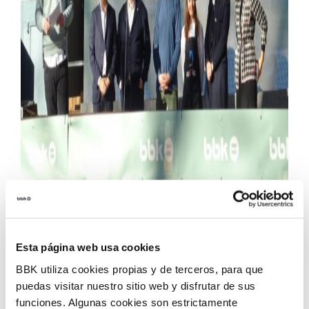
Bilboko Udalak, Athletic Clubek eta BISUBI
Fundazioak BBKren omenaldia jaso dute gaur
Esta página web usa cookies
goizean Bilboko San Tomas azokaren hasiera-
BBK utiliza cookies propias y de terceros, para que
ekitaldian Areatzako kioskoan. BBK-k aitortu gura
puedas visitar nuestro sitio web y disfrutar de sus
izan ditu, hurrenez hurren, Udalaren inplikazio
funciones. Algunas cookies son estrictamente