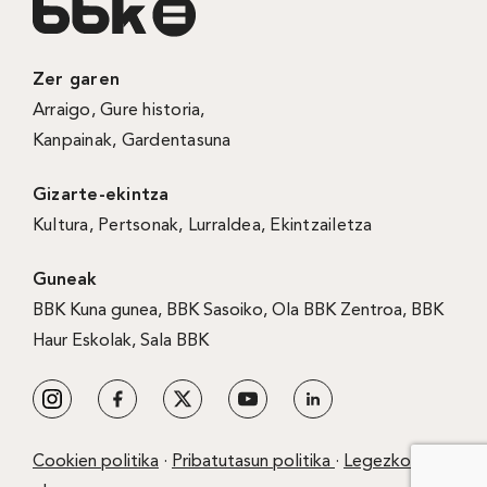
Zer garen
Arraigo
,
Gure historia
,
Kanpainak
, Gardentasuna
Gizarte-ekintza
Kultura
,
Pertsonak
,
Lurraldea
,
Ekintzailetza
Guneak
BBK Kuna gunea
,
BBK Sasoiko
,
Ola BBK Zentroa
,
BBK
Haur Eskolak
,
Sala BBK
Cookien politika
·
Pribatutasun politika
·
Legezko