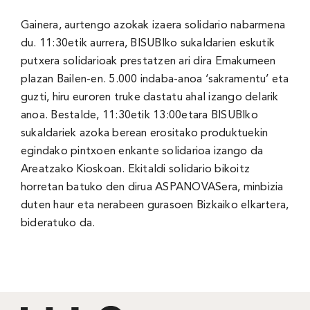
Gainera, aurtengo azokak izaera solidario nabarmena
du. 11:30etik aurrera, BISUBIko sukaldarien eskutik
putxera solidarioak prestatzen ari dira Emakumeen
plazan Bailen-en. 5.000 indaba-anoa ‘sakramentu’ eta
guzti, hiru euroren truke dastatu ahal izango delarik
anoa. Bestalde, 11:30etik 13:00etara BISUBIko
sukaldariek azoka berean erositako produktuekin
egindako pintxoen enkante solidarioa izango da
Areatzako Kioskoan. Ekitaldi solidario bikoitz
horretan batuko den dirua ASPANOVASera, minbizia
duten haur eta nerabeen gurasoen Bizkaiko elkartera,
bideratuko da.