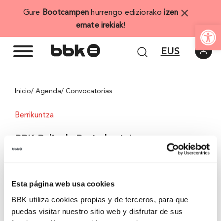
Skip
×
Gure
Bootcampen
hurrengo ediziorako
izen
to
Open
emate irekiak
!
content
EUS
Inicio
/ Agenda
/ Convocatorias
Berrikuntza
BBK Balioak. Parte hartu!
Eztabaida-gunea
Esta página web usa cookies
BBK utiliza cookies propias y de terceros, para que
Har ezazu parte gure eztabaidetan (fisiko zein
puedas visitar nuestro sitio web y disfrutar de sus
birtualetan), eta zenbait gai jorratuko ditugu