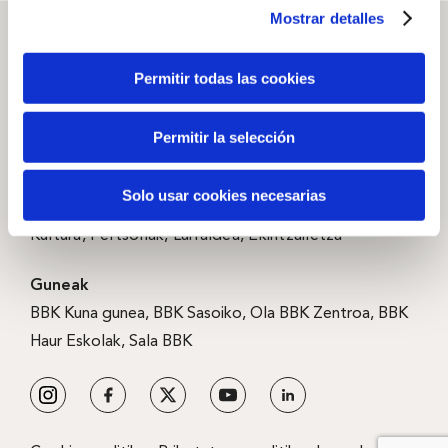
Mostrar detalles
Permitir todas las cookies
Zer garen
Arraigo
,
Gure historia
,
Permitir la selección
Kanpainak
, Gardentasuna
Solo usar cookies necesarias
Gizarte-ekintza
Kultura
,
Pertsonak
,
Lurraldea
,
Ekintzailetza
Guneak
BBK Kuna gunea
,
BBK Sasoiko
,
Ola BBK Zentroa
,
BBK
Haur Eskolak
,
Sala BBK