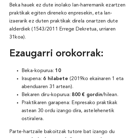
Beka hauek ez dute inolako lan-harremanik ezartzen
praktikak egiten direneko enpresekin, eta lan-
izaerarik ez duten praktikak direla onartzen dute
alderdiek (1543/2011 Errege Dekretua, urriaren
31koa).
Ezaugarri orokorrak:
Beka-kopurua:
10
Iraupena:
6 hilabete
(2019ko ekainaren 1 eta
abenduaren 31 artean).
Bekaren diru-kopurua:
800 € gordin
/hilean.
Praktikaren garapena: Enpresako praktikak
astean 30 ordu izango dira, astelehenetik
ostiralera.
Parte-hartzaile bakoitzak tutore bat izango du