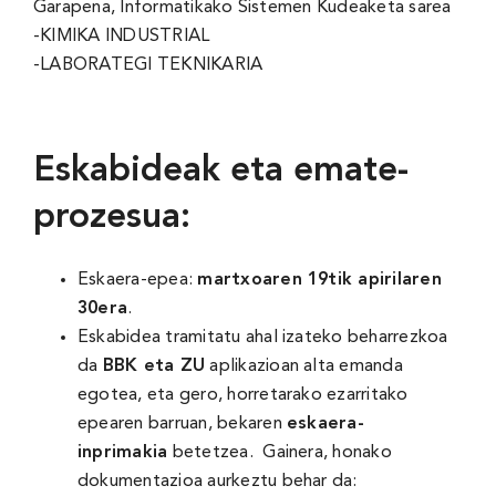
Garapena, Informatikako Sistemen Kudeaketa sarea
-KIMIKA INDUSTRIAL
-LABORATEGI TEKNIKARIA
Eskabideak eta emate-
prozesua:
Eskaera-epea:
martxoaren 19tik apirilaren
30era
.
Eskabidea tramitatu ahal izateko beharrezkoa
da
BBK eta ZU
aplikazioan alta emanda
egotea, eta gero, horretarako ezarritako
epearen barruan, bekaren
eskaera-
inprimakia
betetzea. Gainera, honako
dokumentazioa aurkeztu behar da: