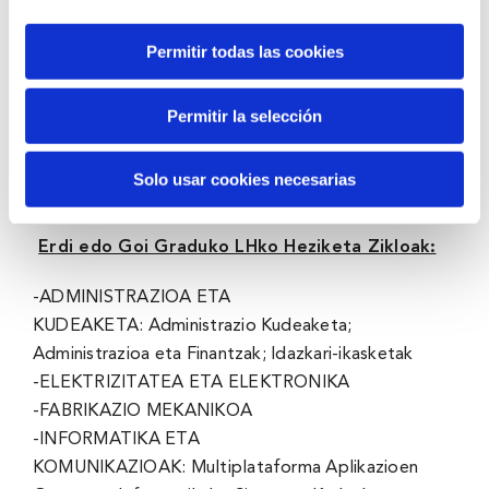
-BIZIENTZIAK (BIOLOGIA, BIOKIMIKA,
Permitir todas las cookies
BIOTEKNOLOGIA)
-FARMAZIA
-ALBAITARITZA
Permitir la selección
-INGENIERITZA: Industria; Elektrikoa;
Elektronikoa; Kimikoa; Informatika;
Solo usar cookies necesarias
Telekomunikazioak eta Antolamentdua.
Erdi edo Goi Graduko LHko Heziketa Zikloak:
-ADMINISTRAZIOA ETA
KUDEAKETA: Administrazio Kudeaketa;
Administrazioa eta Finantzak; Idazkari-ikasketak
-ELEKTRIZITATEA ETA ELEKTRONIKA
-FABRIKAZIO MEKANIKOA
-INFORMATIKA ETA
KOMUNIKAZIOAK: Multiplataforma Aplikazioen