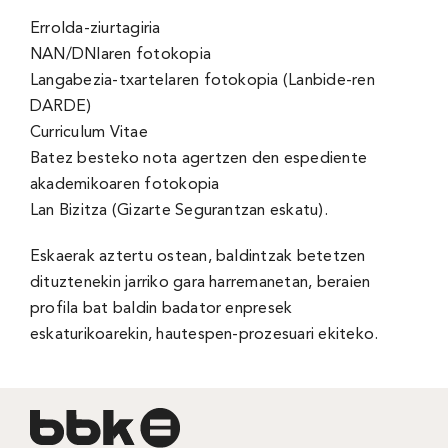
Errolda-ziurtagiria
NAN/DNIaren fotokopia
Langabezia-txartelaren fotokopia (Lanbide-ren
DARDE)
Curriculum Vitae
Batez besteko nota agertzen den espediente
akademikoaren fotokopia
Lan Bizitza (Gizarte Segurantzan eskatu).
Eskaerak aztertu ostean, baldintzak betetzen
dituztenekin jarriko gara harremanetan, beraien
profila bat baldin badator enpresek
eskaturikoarekin, hautespen-prozesuari ekiteko.