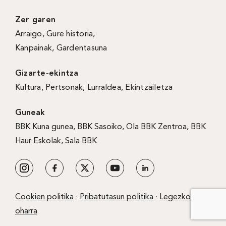
Zer garen
Arraigo
,
Gure historia
,
Kanpainak
, Gardentasuna
Gizarte-ekintza
Kultura
,
Pertsonak
,
Lurraldea
,
Ekintzailetza
Guneak
BBK Kuna gunea
,
BBK Sasoiko
,
Ola BBK Zentroa
,
BBK
Haur Eskolak
,
Sala BBK
Cookien politika
·
Pribatutasun politika
·
Legezko
oharra