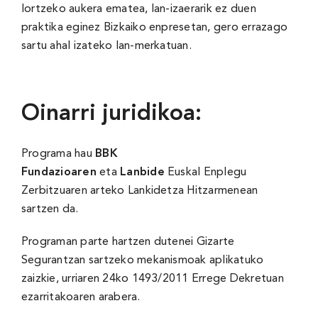
lortzeko aukera ematea, lan-izaerarik ez duen
praktika eginez Bizkaiko enpresetan, gero errazago
sartu ahal izateko lan-merkatuan.
Oinarri juridikoa:
Programa hau
BBK
Fundazioaren
eta
Lanbide
Euskal Enplegu
Zerbitzuaren arteko Lankidetza Hitzarmenean
sartzen da.
Programan parte hartzen dutenei Gizarte
Segurantzan sartzeko mekanismoak aplikatuko
zaizkie, urriaren 24ko 1493/2011 Errege Dekretuan
ezarritakoaren arabera.