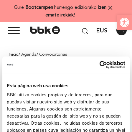
Skip
×
Gure
Bootcampen
hurrengo ediziorako
izen
to
Open
emate irekiak
!
content
EUS
Inicio
/ Agenda
/ Convocatorias
BBK Venture Philantrophy
Esta página web usa cookies
BBK VPren helburua Bizkaian gizarte-eragin edo
BBK utiliza cookies propias y de terceros, para que
inpaktua duten startup-ei eta barne-ekintzailetzako
puedas visitar nuestro sitio web y disfrutar de sus
proiektuei laguntzea da, haien abiarazte eta
funciones. Algunas cookies son estrictamente
necesarias para la gestión del sitio web y no se pueden
hazkundea AZELERATU edo bizkortzeko.
desactivar. Otras cookies, incluidas cookies de terceros
Errentagarritasun bikoitza, bai ekonomikoa eta bai
ubicados en países cuya legislación no garantiza un nivel
soziala/ingurumenekoa, bilatzen duten ekintzaileekin